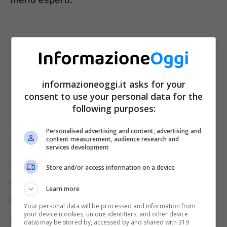
informazioneoggi.it asks for your
consent to use your personal data for the
following purposes:
Personalised advertising and content, advertising and
content measurement, audience research and
services development
I buoni fruttiferi postali si possono
Store and/or access information on a device
sottoscrivere presso un qualsiasi ufficio
Learn more
postale ubicato nel territorio nazionale. Sono
Your personal data will be processed and information from
your device (cookies, unique identifiers, and other device
ancora in forma cartacea anche se
data) may be stored by, accessed by and shared with 319