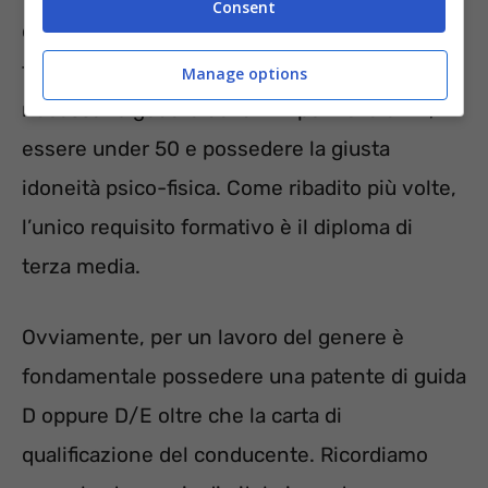
Consent
cittadini italiani oppure di uno dei paesi che
fanno parte dell’Unione Europea. Poi, è
Manage options
necessario godere dei diritti politici e civili,
essere under 50 e possedere la giusta
idoneità psico-fisica. Come ribadito più volte,
l’unico requisito formativo è il diploma di
terza media.
Ovviamente, per un lavoro del genere è
fondamentale possedere una patente di guida
D oppure D/E oltre che la carta di
qualificazione del conducente. Ricordiamo