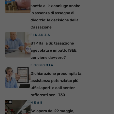
spetta all’ex coniuge anche
in assenza di assegno di
divorzio: la decisione della
Cassazione
FINANZA
BTP Italia Sì: tassazione
agevolata e impatto ISEE,
conviene davvero?
ECONOMIA
Dichiarazione precompilata,
assistenza potenziata: più
uffici aperti e call center
rafforzati per il 730
NEWS
Sciopero del 29 maggio,