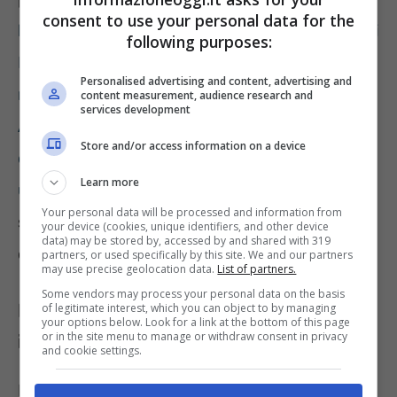
consent to use your personal data for the
bando di concorso derivante dalla Provincia di
following purposes:
Monza e Brianza la quale ha bisogno di 50
Personalised advertising and content, advertising and
nuovi dipendenti tecnici e amministrativi.
content measurement, audience research and
services development
Anche la seconda è una selezione pubblica
Store and/or access information on a device
che permetterà di lavorare come vigile
Learn more
urbano a 17 candidati che saranno scelti.
A
Your personal data will be processed and information from
seguito di quanto detto, possiamo
your device (cookies, unique identifiers, and other device
data) may be stored by, accessed by and shared with 319
concentrarci sulla nuova offerta.
partners, or used specifically by this site. We and our partners
may use precise geolocation data.
List of partners.
Some vendors may process your personal data on the basis
Lavorare come operatori di esercizio,
of legitimate interest, which you can object to by managing
your options below. Look for a link at the bottom of this page
or in the site menu to manage or withdraw consent in privacy
i requisiti richiesti dall’ATVO
and cookie settings.
Per partecipare alla selezione bisogna essere