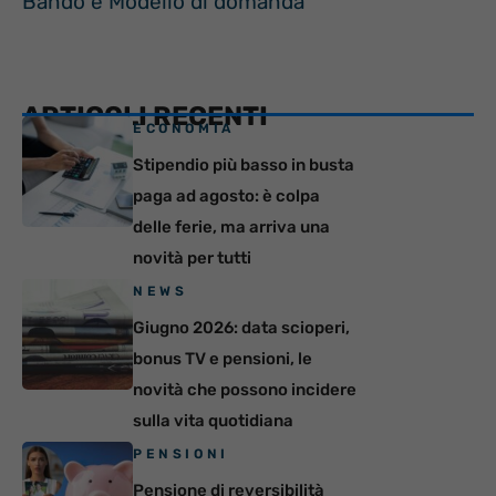
Bando e Modello di domanda
ARTICOLI RECENTI
ECONOMIA
Stipendio più basso in busta
paga ad agosto: è colpa
delle ferie, ma arriva una
novità per tutti
NEWS
Giugno 2026: data scioperi,
bonus TV e pensioni, le
novità che possono incidere
sulla vita quotidiana
PENSIONI
Pensione di reversibilità