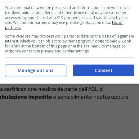
Your personal data will be processed and information from your device
olazione che viene concessa ai portatori di handicap e
(cookies, unique identifiers, and other device data) may be stored by,
azione nonché ai non vedenti. È un tagliando di colore
accessed by and shared with 319 partners, or used specifically by this
site. We and our partners may use precise geolocation data.
List of
ità è permanente, rinnovabile alla scadenza. Il
partners.
 periodo di tempo determinato se l’invalidità del
Some vendors may process your personal data on the basis of legitimate
a fare per ottenerlo.
interest, which you can object to by managing your options below. Look
for a link at the bottom of this page or in the site menu to manage or
withdraw consent in privacy and cookie settings.
il parcheggio per invalidi e
Manage options
Consent
a certificazione medica da parte dell’ASL di
mbulazione impedita
o sensibilmente ridotta oppure