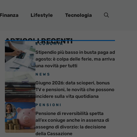
Finanza
Lifestyle
Tecnologia
ARTICOLI RECENTI
ECONOMIA
Stipendio più basso in busta paga ad
agosto: è colpa delle ferie, ma arriva
una novità per tutti
NEWS
Giugno 2026: data scioperi, bonus
TV e pensioni, le novità che possono
incidere sulla vita quotidiana
PENSIONI
Pensione di reversibilità spetta
all’ex coniuge anche in assenza di
assegno di divorzio: la decisione
della Cassazione