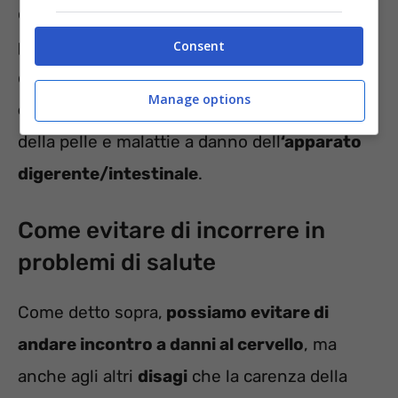
coordinazione nei movimenti),
difficoltà a
parlare e/o camminare
, nonché
neuropatie
Consent
di vario tipo. Non mancano
manifestazioni a
Manage options
carico dello spettro umorale
, alterazioni
della pelle e malattie a danno dell
‘apparato
digerente/intestinale
.
Come evitare di incorrere in
problemi di salute
Come detto sopra,
possiamo evitare di
andare incontro a danni al cervello
, ma
anche agli altri
disagi
che la carenza della