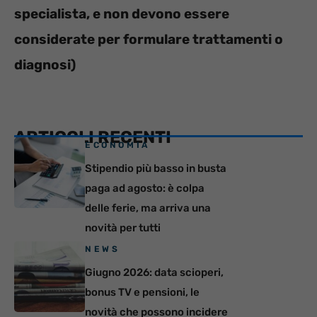
specialista, e non devono essere
considerate per formulare trattamenti o
diagnosi)
ARTICOLI RECENTI
ECONOMIA
Stipendio più basso in busta
paga ad agosto: è colpa
delle ferie, ma arriva una
novità per tutti
NEWS
Giugno 2026: data scioperi,
bonus TV e pensioni, le
novità che possono incidere