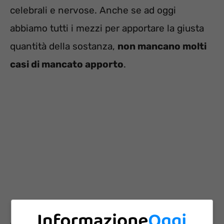
celebrali e nervose. Anche se ad oggi
abbiamo tutti i mezzi per apportare la giusta
quantità della sostanza,
non mancano molti
casi di mancato apporto
.