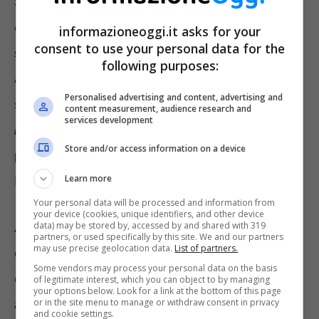
Secondo il
British Medical Journal
i
sintomi
della carenza da Vitamina B12 sono spesso
informazioneoggi.it asks for your
consent to use your personal data for the
sottovalutati
. Quando ci si accorge dei danni
following purposes:
al cervello, a volte è troppo tardi. Ma anche
Personalised advertising and content, advertising and
senza guardare a danni così importanti, il
content measurement, audience research and
services development
National Health Services
avverte che le
Store and/or access information on a device
problematiche
della mancanza di Vitamina
Learn more
B12
si possono sviluppare su più front
i.
Your personal data will be processed and information from
your device (cookies, unique identifiers, and other device
Ad esempio con una
data) may be stored by, accessed by and shared with 319
stanchezza eccessiva
,
partners, or used specifically by this site. We and our partners
may use precise geolocation data.
List of partners.
o problemi alla
vista
, e persino mancata
Some vendors may process your personal data on the basis
concentrazione e/o perdita di memoria. E
of legitimate interest, which you can object to by managing
your options below. Look for a link at the bottom of this page
ancora, parestesie, atassia (perdita della
or in the site menu to manage or withdraw consent in privacy
and cookie settings.