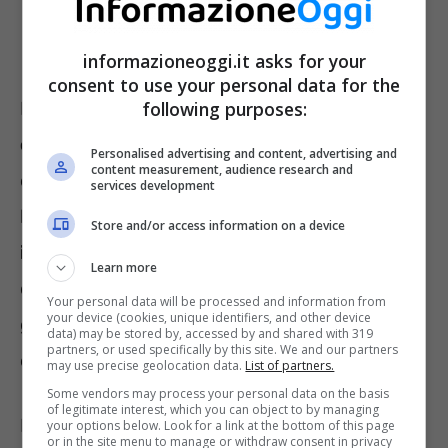
informazioneoggi.it asks for your
consent to use your personal data for the
following purposes:
I
permessi con legge 104
possono essere di
2
ore al giorno
o di
3 giorni al mese
. Possono
Personalised advertising and content, advertising and
content measurement, audience research and
essere frazionati anche in ore. Però i
services development
lavoratori con un figlio con disabilità di
età
Store and/or access information on a device
inferiore ai 3 anni
, possono richiedere 2 ore
Learn more
di permesso giornaliero. In alternativa, 3
Your personal data will be processed and information from
your device (cookies, unique identifiers, and other device
giorni di permesso mensile frazionabili in ore
data) may be stored by, accessed by and shared with 319
partners, or used specifically by this site. We and our partners
e il prolungamento del congedo parentale.
may use precise geolocation data.
List of partners.
Some vendors may process your personal data on the basis
of legitimate interest, which you can object to by managing
Invece, con un figlio disabile di età compresa
your options below. Look for a link at the bottom of this page
or in the site menu to manage or withdraw consent in privacy