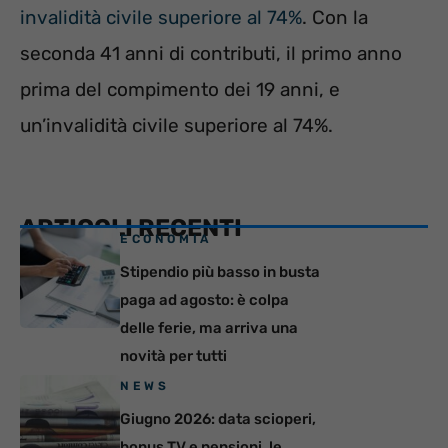
invalidità civile superiore al 74%
. Con la
seconda 41 anni di contributi, il primo anno
prima del compimento dei 19 anni, e
un’invalidità civile superiore al 74%.
ARTICOLI RECENTI
ECONOMIA
Stipendio più basso in busta
paga ad agosto: è colpa
delle ferie, ma arriva una
novità per tutti
NEWS
Giugno 2026: data scioperi,
bonus TV e pensioni, le