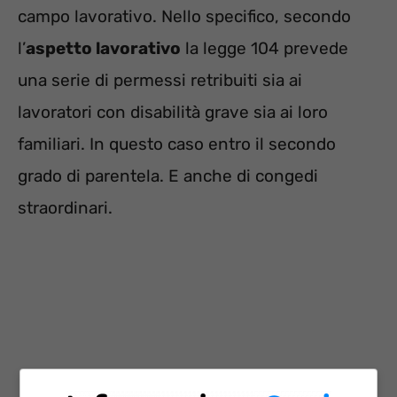
campo lavorativo. Nello specifico, secondo
l’
aspetto lavorativo
la legge 104 prevede
una serie di permessi retribuiti sia ai
lavoratori con disabilità grave sia ai loro
familiari. In questo caso entro il secondo
grado di parentela. E anche di congedi
straordinari.