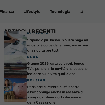
Finanza
Lifestyle
Tecnologia
ARTICOLI RECENTI
ECONOMIA
Stipendio più basso in busta paga ad
agosto: è colpa delle ferie, ma arriva
una novità per tutti
NEWS
Giugno 2026: data scioperi, bonus
TV e pensioni, le novità che possono
incidere sulla vita quotidiana
PENSIONI
Pensione di reversibilità spetta
all’ex coniuge anche in assenza di
assegno di divorzio: la decisione
della Cassazione