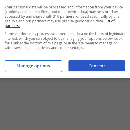
Your personal data will be processed and information from your device
no sconto anagrafico per la pensione di vecchiaia, ossia
(cookies, unique identifiers, and other device data) may be stored by,
accessed by and shared with 319 partners, or used specifically by this
à, con almeno 30 anni di contribuzione. Ma cosa
site. We and our partners may use precise geolocation data.
List of
cosa di differenziano?
partners.
Some vendors may process your personal data on the basis of legitimate
interest, which you can object to by managing your options below. Look
si intende per lavoro gravoso?
for a link at the bottom of this page or in the site menu to manage or
withdraw consent in privacy and cookie settings.
elle
11 categorie previste dalla lettera d) del
C
. Nello specifico:
Manage options
Consent