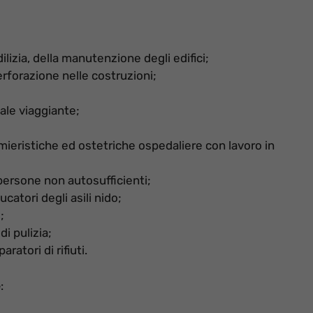
dilizia, della manutenzione degli edifici;
erforazione nelle costruzioni;
ale viaggiante;
rmieristiche ed ostetriche ospedaliere con lavoro in
persone non autosufficienti;
catori degli asili nido;
;
di pulizia;
aratori di rifiuti.
e
: