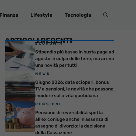
Finanza
Lifestyle
Tecnologia
ARTICOLI RECENTI
ECONOMIA
Stipendio più basso in busta paga ad
agosto: è colpa delle ferie, ma arriva
una novità per tutti
NEWS
Giugno 2026: data scioperi, bonus
TV e pensioni, le novità che possono
incidere sulla vita quotidiana
PENSIONI
Pensione di reversibilità spetta
all’ex coniuge anche in assenza di
assegno di divorzio: la decisione
della Cassazione