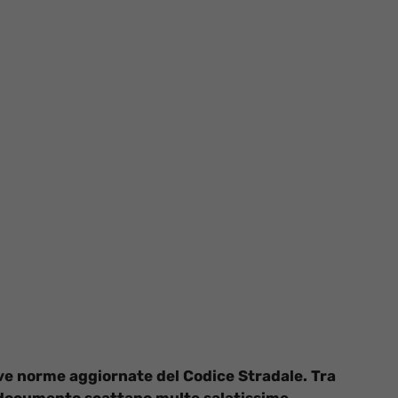
ve norme aggiornate del Codice Stradale. Tra
 documento scattano multe salatissime.