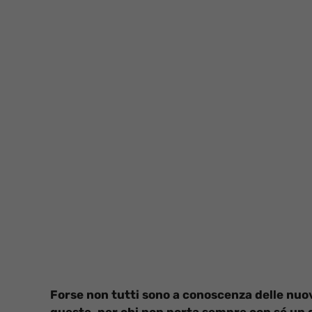
Forse non tutti sono a conoscenza delle nuo
queste, per chi non porta sempre con sé un