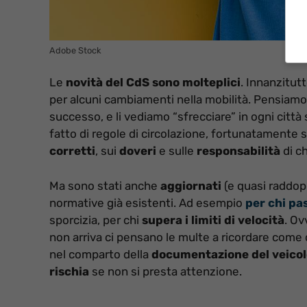
Adobe Stock
Le
novità del CdS sono molteplici
. Innanzitut
per alcuni cambiamenti nella mobilità. Pensiamo
successo, e li vediamo “sfrecciare” in ogni cit
fatto di regole di circolazione, fortunatamente 
corretti
, sui
doveri
e sulle
responsabilità
di c
Ma sono stati anche
aggiornati
(e quasi raddop
normative già esistenti. Ad esempio
per chi pa
sporcizia, per chi
supera i limiti di velocità
. Ov
non arriva ci pensano le multe a ricordare come 
nel comparto della
documentazione del veicol
rischia
se non si presta attenzione.