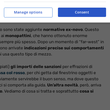
Manage options
Consent
to sono state aggiunte
normative ex-novo
. Questo
 ai
monopattini
, che hanno ottenuto enorme
tà sempre più spesso. Dopo un momento di “far-west” in
sono arrivate
indicazioni precise sui comportamenti
hi usa questo tipo di mezzo.
piati)
gli importi delle sanzioni
per effrazioni di
ssa col rosso
, per chi getta dal finestrino oggetti e
viamente servirebbe il buon senso, ma dove questo
ci si comporta alla guida.
Un’altra novità
, però, arriva
o
. Vediamo di cosa si tratta e soprattutto
cosa si