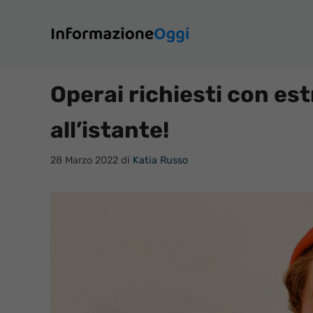
Vai
al
contenuto
Operai richiesti con es
all’istante!
28 Marzo 2022
di
Katia Russo