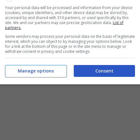
Your personal data will be processed and information from your device
un ruolo professionale maggiormente utilizzato in
(cookies, unique identifiers, and other device data) may be stored by,
asi in cui una simile formazione è richiesta in ambito
accessed by and shared with 319 partners, or used specifically by this
site. We and our partners may use precise geolocation data.
List of
o.
partners.
Some vendors may process your personal data on the basis of legitimate
 comunali
che riguardano sia il Sud che il Nord Italia. I
interest, which you can object to by managing your options below. Look
for a link at the bottom of this page or in the site menu to manage or
n di Valmarino e Calanna. I primi due si trovano nella
withdraw consent in privacy and cookie settings.
eto. L’ultimo, invece, ha come provincia la città di
ato nella Regione calabrese.
Manage options
Consent