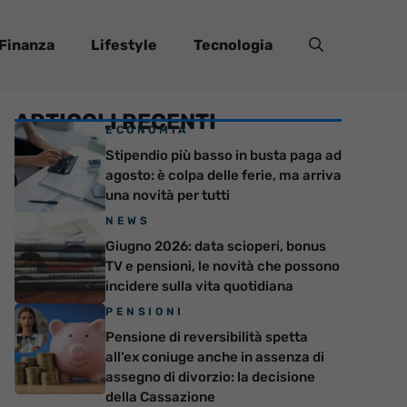
Finanza
Lifestyle
Tecnologia
ARTICOLI RECENTI
ECONOMIA
Stipendio più basso in busta paga ad
agosto: è colpa delle ferie, ma arriva
una novità per tutti
NEWS
Giugno 2026: data scioperi, bonus
TV e pensioni, le novità che possono
incidere sulla vita quotidiana
PENSIONI
Pensione di reversibilità spetta
all’ex coniuge anche in assenza di
assegno di divorzio: la decisione
della Cassazione