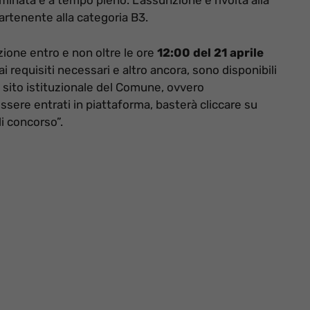
inata e a tempo pieno. L’assunzione è rivolta alla
artenente alla categoria B3.
azione entro e non oltre le ore
12:00 del 21 aprile
 ai requisiti necessari e altro ancora, sono disponibili
l sito istituzionale del Comune, ovvero
sere entrati in piattaforma, basterà cliccare su
i concorso”.