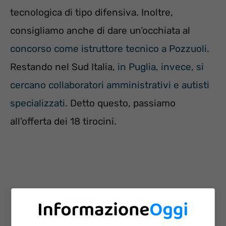
tecnologica di tipo difensiva. Inoltre,
consigliamo anche di dare un’occhiata al
concorso come istruttore tecnico a Pozzuoli
.
Restando nel Sud Italia,
in Puglia, invece, si
cercano collaboratori amministrativi e autisti
specializzati.
Detto questo, passiamo
all’offerta dei 18 tirocini.