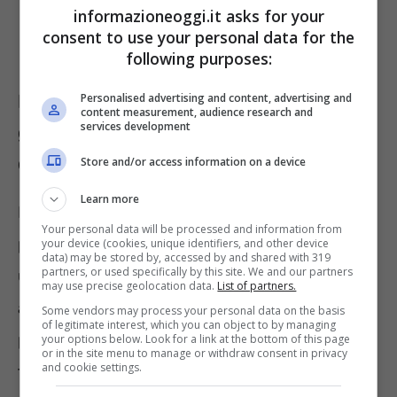
informazioneoggi.it asks for your
consent to use your personal data for the
following purposes:
Pronti nuovi stage europei per
Personalised advertising and content, advertising and
content measurement, audience research and
services development
giovani che amano le sfide, i requisiti
da possedere
Store and/or access information on a device
Learn more
Per partecipare a questo interessante
Your personal data will be processed and information from
progetto formativo, è necessario far parte di
your device (cookies, unique identifiers, and other device
data) may be stored by, accessed by and shared with 319
partners, or used specifically by this site. We and our partners
uno degli stati membri che hanno aderito
may use precise geolocation data.
List of partners.
all’EDA. Detto ciò, entrando nei requisiti più
Some vendors may process your personal data on the basis
of legitimate interest, which you can object to by managing
personali, è fondamentale avere una laurea
your options below. Look for a link at the bottom of this page
or in the site menu to manage or withdraw consent in privacy
and cookie settings.
triennale e conoscere la lingua inglese.