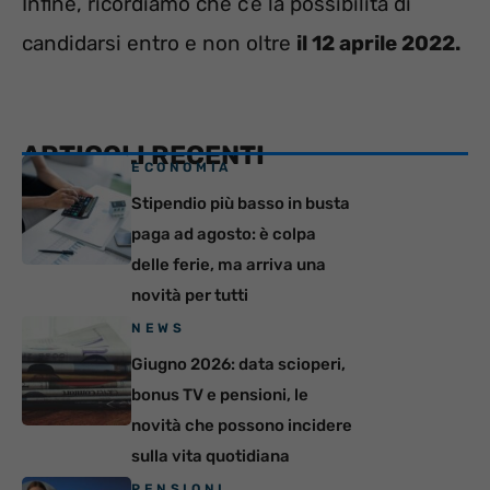
Infine, ricordiamo che c’è la possibilità di
candidarsi entro e non oltre
il 12 aprile 2022.
ARTICOLI RECENTI
ECONOMIA
Stipendio più basso in busta
paga ad agosto: è colpa
delle ferie, ma arriva una
novità per tutti
NEWS
Giugno 2026: data scioperi,
bonus TV e pensioni, le
novità che possono incidere
sulla vita quotidiana
PENSIONI