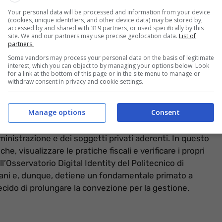
Your personal data will be processed and information from your device
(cookies, unique identifiers, and other device data) may be stored by,
accessed by and shared with 319 partners, or used specifically by this
site. We and our partners may use precise geolocation data.
List of
partners.
Some vendors may process your personal data on the basis of legitimate
interest, which you can object to by managing your options below. Look
for a link at the bottom of this page or in the site menu to manage or
withdraw consent in privacy and cookie settings.
formazioneoggi.it)
Manage options
Consent
 SPID è un servizio che permette a cittadini, imprese e
 unitaria (formata da nome utente e password), utile
mministrazione e dei soggetti privati aderenti. In questo
e, visualizzare le pratiche fiscali e verificare i propri
dall’Osservatorio Digital Identity del Politecnico di
aliani e, dunque, detiene un fondamentale primato a
ecido di prolungare la convezione per la gestione.