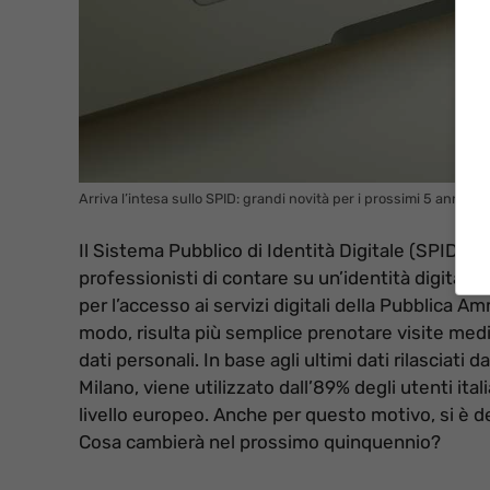
Arriva l’intesa sullo SPID: grandi novità per i prossimi 5 anni (in
Il Sistema Pubblico di Identità Digitale (SPID) è
professionisti di contare su un’identità digitale
per l’accesso ai servizi digitali della Pubblica A
modo, risulta più semplice prenotare visite medich
dati personali. In base agli ultimi dati rilasciati 
Milano, viene utilizzato dall’89% degli utenti it
livello europeo. Anche per questo motivo, si è d
Cosa cambierà nel prossimo quinquennio?