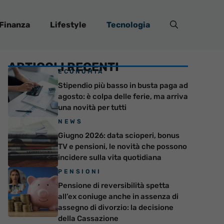
Finanza
Lifestyle
Tecnologia
ARTICOLI RECENTI
ECONOMIA
Stipendio più basso in busta paga ad
agosto: è colpa delle ferie, ma arriva
una novità per tutti
NEWS
Giugno 2026: data scioperi, bonus
TV e pensioni, le novità che possono
incidere sulla vita quotidiana
PENSIONI
Pensione di reversibilità spetta
all’ex coniuge anche in assenza di
assegno di divorzio: la decisione
della Cassazione