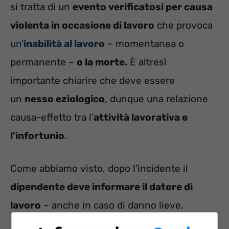
si tratta di un
evento verificatosi per causa
violenta in occasione di lavoro
che provoca
un’
inabilità al lavoro
– momentanea o
permanente –
o la morte.
È altresì
importante chiarire che deve essere
un
nesso eziologico
, dunque una relazione
causa-effetto tra l’
attività lavorativa e
l’infortunio
.
Come abbiamo visto, dopo l’incidente il
dipendente deve informare il datore di
lavoro
– anche in caso di danno lieve.
Il
datore di lavoro
ha l’
obbligo di denunciare