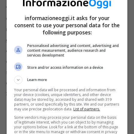
telematicamente all’INAIL
quanto avvenuto,
informazioneoggi.it asks for your
entro le 48 ore dalla
ricezione del certificato
consent to use your personal data for the
medico
in caso
prognosi superiore ai tre
following purposes:
giorni
. In caso di decesso, la comunicazione
Personalised advertising and content, advertising and
deve essere fatta entro 24 ore. In questo
content measurement, audience research and
services development
caso e in presenza di infortuni con inabilità
Store and/or access information on a device
superiore ai 30 giorni, il datore deve altresì
Learn more
comunicare il tutto all’Autorità di Pubblica
Your personal data will be processed and information from
Sicurezza.
your device (cookies, unique identifiers, and other device
data) may be stored by, accessed by and shared with 319
partners, or used specifically by this site. We and our partners
may use precise geolocation data.
List of partners.
Some vendors may process your personal data on the basis
of legitimate interest, which you can object to by managing
your options below. Look for a link at the bottom of this page
or in the site menu to manage or withdraw consent in privacy