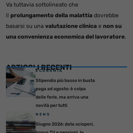
Va tuttavia sottolineato che
il
prolungamento della malattia
dovrebbe
basarsi su una
valutazione clinica
e
non su
una convenienza economica del lavoratore
.
ARTICOLI RECENTI
ECONOMIA
Stipendio più basso in busta
paga ad agosto: è colpa
delle ferie, ma arriva una
novità per tutti
NEWS
Giugno 2026: data scioperi,
bonus TV e pensioni, le