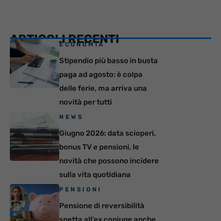
ARTICOLI RECENTI
ECONOMIA
Stipendio più basso in busta
paga ad agosto: è colpa
delle ferie, ma arriva una
novità per tutti
NEWS
Giugno 2026: data scioperi,
bonus TV e pensioni, le
novità che possono incidere
sulla vita quotidiana
PENSIONI
Pensione di reversibilità
spetta all’ex coniuge anche