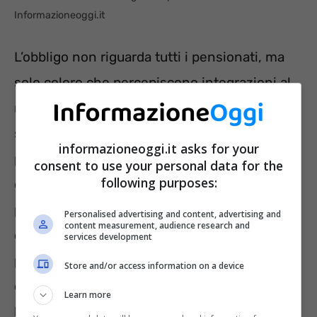
Informazioneoggi.it
L’obbligo non riguarda tutti i pensionati, ma
solo coloro che percepiscono integrazioni al
minimo, quattordicesima, maggiorazioni
sociali e trattamenti di famiglia. L’obbligo vale
informazioneoggi.it asks for your
per chi non presenta la dichiarazione annuale
consent to use your personal data for the
following purposes:
dei redditi (modello 730 o Redditi PF) e
percepisce redditi non soggetti a IRPEF ma
Personalised advertising and content, advertising and
content measurement, audience research and
che incidono sul diritto alle prestazioni
services development
previdenziali INPS. L’obbligo della
Store and/or access information on a device
comunicazione RED è previsto anche per i
Learn more
beneficiari che percepiscono l’assegno