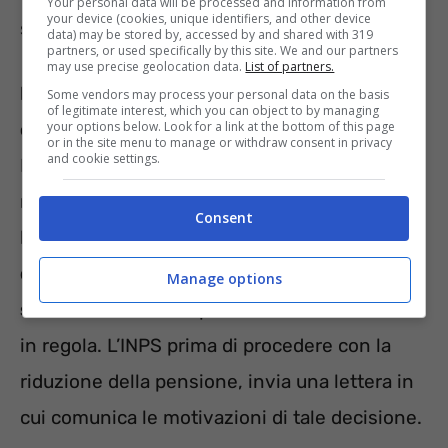
Your personal data will be processed and information from
your device (cookies, unique identifiers, and other device
sociale o alcuni trattamenti per disabili.
data) may be stored by, accessed by and shared with 319
partners, or used specifically by this site. We and our partners
may use precise geolocation data.
List of partners.
I pensionati che non adempimento a tale
Some vendors may process your personal data on the basis
of legitimate interest, which you can object to by managing
obbligo, si vedranno ridotta la pensione
.
your options below. Look for a link at the bottom of this page
or in the site menu to manage or withdraw consent in privacy
and cookie settings.
Pertanto, coloro che non hanno inviato il
modello RED per i redditi dell’anno 2021,
Consent
l’INPS trattiene il
5% dell’importo pensione
dal mese dli luglio, e poi anche per i
Manage options
successivi
finché il pensionato non si mette
in regola. L’INPS prima di procedere con la
riduzione della pensione, invia una lettera in
cui comunica le motivazioni di tale decisione.