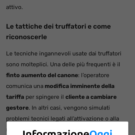
attivo.
Le tattiche dei truffatori e come
riconoscerle
Le tecniche ingannevoli usate dai truffatori
sono molteplici. Una delle più frequenti è il
finto aumento del canone
: l’operatore
comunica una
modifica imminente della
tariffa
per spingere il
cliente a cambiare
gestore
. In altri casi, vengono simulati
problemi tecnici legati all’attivazione o alla
manutenzione della linea, inducendo l’utente