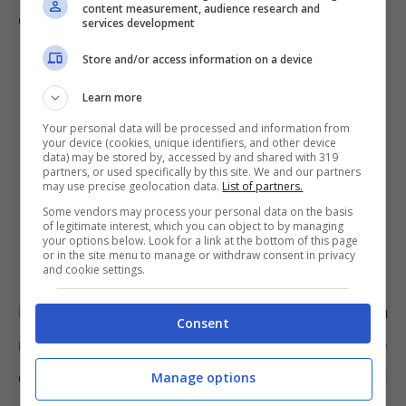
content measurement, audience research and
da valutare.
services development
Store and/or access information on a device
Learn more
Your personal data will be processed and information from
your device (cookies, unique identifiers, and other device
data) may be stored by, accessed by and shared with 319
partners, or used specifically by this site. We and our partners
may use precise geolocation data.
List of partners.
Some vendors may process your personal data on the basis
of legitimate interest, which you can object to by managing
your options below. Look for a link at the bottom of this page
or in the site menu to manage or withdraw consent in privacy
and cookie settings.
Il Registro potrebbe non funzionare qualora
Consent
non si sia più cliente dell’azienda che
contatta da
meno di 30 giorni
. Un mese è il
Manage options