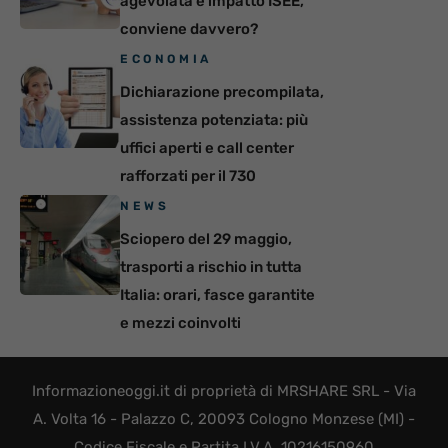
agevolata e impatto ISEE,
conviene davvero?
ECONOMIA
Dichiarazione precompilata,
assistenza potenziata: più
uffici aperti e call center
rafforzati per il 730
NEWS
Sciopero del 29 maggio,
trasporti a rischio in tutta
Italia: orari, fasce garantite
e mezzi coinvolti
Informazioneoggi.it di proprietà di MRSHARE SRL - Via
A. Volta 16 - Palazzo C, 20093 Cologno Monzese (MI) -
Codice Fiscale e Partita I.V.A. 10216150960