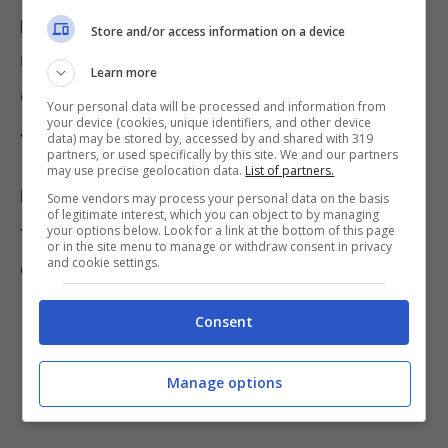
profilo associato
. Non ci sono particolari
Store and/or access information on a device
regole, ma la cosa importante è non barare è
Learn more
quindi scegliere prima l’olio e poi il profilo
Your personal data will be processed and information from
your device (cookies, unique identifiers, and other device
associato e non viceversa.
data) may be stored by, accessed by and shared with 319
partners, or used specifically by this site. We and our partners
may use precise geolocation data.
List of partners.
LEGGI ANCHE
:
Test di personalità, qual è la
Some vendors may process your personal data on the basis
of legitimate interest, which you can object to by managing
tua giostra preferita? Sceglila e scopri
your options below. Look for a link at the bottom of this page
or in the site menu to manage or withdraw consent in privacy
and cookie settings.
qualcosa in più su di te
Consent
Manage options