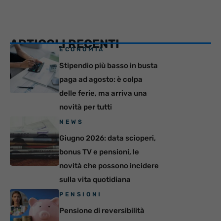
ARTICOLI RECENTI
ECONOMIA
Stipendio più basso in busta
paga ad agosto: è colpa
delle ferie, ma arriva una
novità per tutti
NEWS
Giugno 2026: data scioperi,
bonus TV e pensioni, le
novità che possono incidere
sulla vita quotidiana
PENSIONI
Pensione di reversibilità