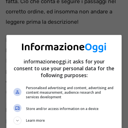
fatta. Ciò che conta è seguire i passaggi nel
corretto ordine, ed insomma non andare a
leggere prima la descrizione!
Le 3 immagini in questione ritraggono
luoghi e paesaggi diversi.
Nel primo caso,
l’immagine numero 1 mostra un
paesaggio
informazioneoggi.it asks for your
consent to use your personal data for the
primaverile
, la numero 2, invece, un
following purposes:
contesto urbano, una città,
ed infine la
Personalised advertising and content, advertising and
numero 3 mostra uno
splendido ruscello.
content measurement, audience research and
services development
Store and/or access information on a device
LEGGI ANCHE:
Test di personalità del Paese
preferito: una sola scelta tra questi 3 per
Learn more