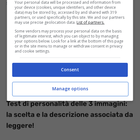
scoprire qualcosa sul tuo carattere nascosto
Your personal data will be processed and information from
your device (cookies, unique identifiers, and other device
data) may be stored by, accessed by and shared with 319
partners, or used specifically by this site. We and our partners
may use precise geolocation data.
List of partners.
Some vendors may process your personal data on the basis
of legitimate interest, which you can object to by managing
your options below. Look for a link at the bottom of this page
or in the site menu to manage or withdraw consent in privacy
and cookie settings.
Consent
Manage options
Test di personalità delle 3 immagini:
la scelta e la descrizione associata da
leggere!