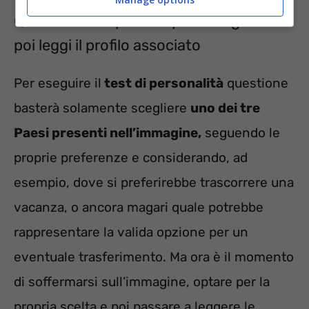
Quale Paese ti piace di più? Sceglilo e
poi leggi il profilo associato
Per eseguire il
test di personalità
questione
basterà solamente scegliere
uno dei tre
Paesi presenti nell’immagine,
seguendo le
proprie preferenze e considerando, ad
esempio, dove si preferirebbe trascorrere una
vacanza, o ancora magari quale potrebbe
rappresentare la valida opzione per un
eventuale trasferimento. Ma ora è il momento
di soffermarsi sull’immagine, optare per la
propria scelta e poi passare a leggere le