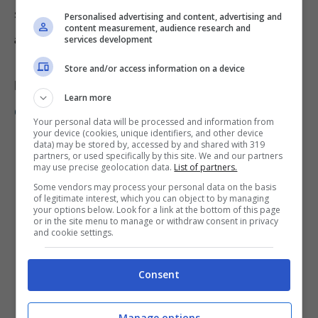
soltanto dopo, poi,
si leggerà il profilo
Personalised advertising and content, advertising and
content measurement, audience research and
associato e la relativa descrizione.
services development
Store and/or access information on a device
LEGGI ANCHE
:
Test della personalità: la porta
Learn more
che si sceglie indica se si è tipi vincenti
Your personal data will be processed and information from
your device (cookies, unique identifiers, and other device
data) may be stored by, accessed by and shared with 319
partners, or used specifically by this site. We and our partners
may use precise geolocation data.
List of partners.
Some vendors may process your personal data on the basis
of legitimate interest, which you can object to by managing
your options below. Look for a link at the bottom of this page
or in the site menu to manage or withdraw consent in privacy
and cookie settings.
Consent
Manage options