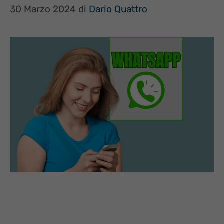
30 Marzo 2024
di
Dario Quattro