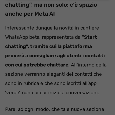
chatting”, ma non solo: c’è spazio
anche per Meta AI
Interessante dunque la novità in cantiere
WhatsApp beta, rappresentata da
“Start
chatting”, tramite cui la piattaforma
proverà a consigliare agli utenti i contatti
con cui potrebbe chattare
. All’interno della
sezione verranno eleganti dei contatti che
sono in rubrica e che sono iscritti all’app
‘verde’, con cui dar inizio a conversazioni.
Pare, ad ogni modo, che tale nuova sezione