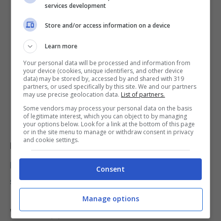
services development
Store and/or access information on a device
Learn more
Your personal data will be processed and information from
your device (cookies, unique identifiers, and other device
data) may be stored by, accessed by and shared with 319
partners, or used specifically by this site. We and our partners
may use precise geolocation data.
List of partners.
Some vendors may process your personal data on the basis
of legitimate interest, which you can object to by managing
your options below. Look for a link at the bottom of this page
or in the site menu to manage or withdraw consent in privacy
and cookie settings.
LEGGI ANCHE:
Importanti novità WhatsApp
per Android e iOS: finalmente arriva uno
Consent
strumento super comodo!
Manage options
WhatsApp beta, le novità “Start