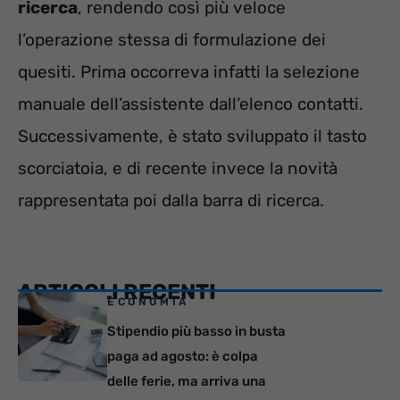
ricerca
, rendendo così più veloce
l’operazione stessa di formulazione dei
quesiti. Prima occorreva infatti la selezione
manuale dell’assistente dall’elenco contatti.
Successivamente, è stato sviluppato il tasto
scorciatoia, e di recente invece la novità
rappresentata poi dalla barra di ricerca.
ARTICOLI RECENTI
ECONOMIA
Stipendio più basso in busta
paga ad agosto: è colpa
delle ferie, ma arriva una