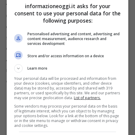
funzioni di formattazione del testo
,
informazioneoggi.it asks for your
consent to use your personal data for the
utilizzabili nei messaggi. Nel dettaglio,
following purposes:
occorre specificare che tali nuove funzioni
Personalised advertising and content, advertising and
sono, proprio come già avvenuto in passato
content measurement, audience research and
services development
con quelle precedenti, già disponibili su
Store and/or access information on a device
Android, iOS, WhatsApp Web e Mac, e vi è il
Learn more
relativo supporto anche nei
Canali
e nei
Your personal data will be processed and information from
Gruppi.
your device (cookies, unique identifiers, and other device
data) may be stored by, accessed by and shared with 319
partners, or used specifically by this site. We and our partners
may use precise geolocation data.
List of partners.
Some vendors may process your personal data on the basis
of legitimate interest, which you can object to by managing
your options below. Look for a link at the bottom of this page
or in the site menu to manage or withdraw consent in privacy
and cookie settings.