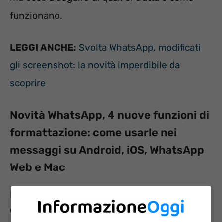
funzionano.
LEGGI ANCHE:
Svolta WhatsApp, modificati
gli screenshot: la novità imperdibile da
scoprire
Novità WhatsApp, 4 nuove funzioni di
formattazione: come usarle nei
messaggi su Android, iOS, WhatsApp
Web e Mac
Destano dunque attenzione le
novità
WhatsApp, in tal caso inerenti 4 nuove