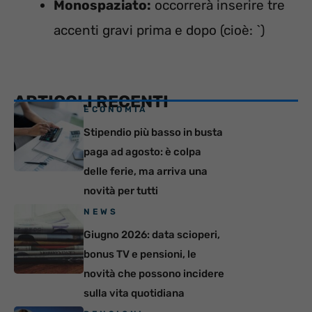
Monospaziato:
occorrerà inserire tre
accenti gravi prima e dopo (cioè: `)
ARTICOLI RECENTI
ECONOMIA
Stipendio più basso in busta
paga ad agosto: è colpa
delle ferie, ma arriva una
novità per tutti
NEWS
Giugno 2026: data scioperi,
bonus TV e pensioni, le
novità che possono incidere
sulla vita quotidiana