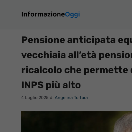
Vai
al
contenuto
Pensione anticipata equ
vecchiaia all’età pensio
ricalcolo che permette 
INPS più alto
4 Luglio 2025
di
Angelina Tortora