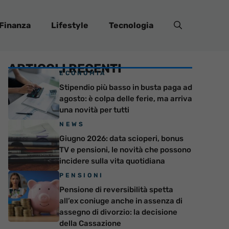
Finanza
Lifestyle
Tecnologia
ARTICOLI RECENTI
ECONOMIA
Stipendio più basso in busta paga ad
agosto: è colpa delle ferie, ma arriva
una novità per tutti
NEWS
Giugno 2026: data scioperi, bonus
TV e pensioni, le novità che possono
incidere sulla vita quotidiana
PENSIONI
Pensione di reversibilità spetta
all’ex coniuge anche in assenza di
assegno di divorzio: la decisione
della Cassazione