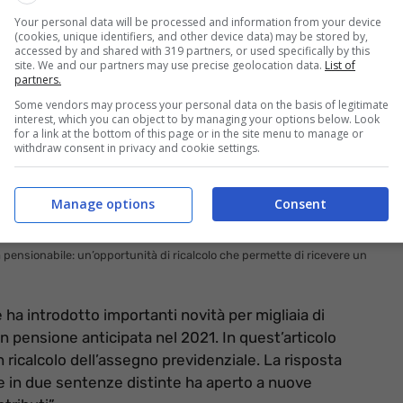
Your personal data will be processed and information from your device
(cookies, unique identifiers, and other device data) may be stored by,
accessed by and shared with 319 partners, or used specifically by this
site. We and our partners may use precise geolocation data.
List of
partners.
Some vendors may process your personal data on the basis of legitimate
interest, which you can object to by managing your options below. Look
for a link at the bottom of this page or in the site menu to manage or
withdraw consent in privacy and cookie settings.
Manage options
Consent
à pensionabile: un’opportunità di ricalcolo che permette di ricevere un
ha introdotto importanti novità per migliaia di
in pensione anticipata nel 2021. In quest’articolo
ricalcolo dell’assegno previdenziale. La risposta
he in due sentenze distinte ha aperto a nuove