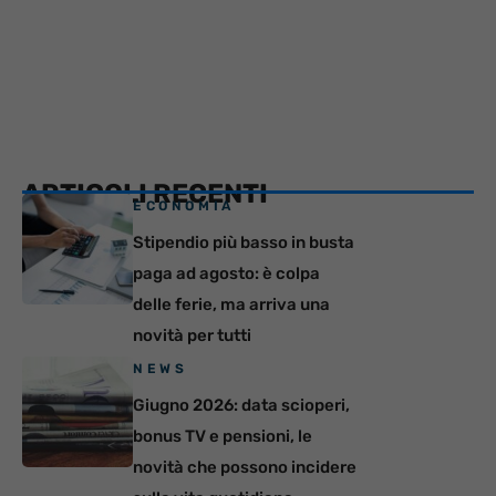
ARTICOLI RECENTI
ECONOMIA
Stipendio più basso in busta
paga ad agosto: è colpa
delle ferie, ma arriva una
novità per tutti
NEWS
Giugno 2026: data scioperi,
bonus TV e pensioni, le
novità che possono incidere