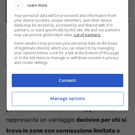
Learn more
Your personal data will be processed and information from
your device (cookies, unique identifiers, and other device
data) may be stored by, accessed by and shared with 319
Scarica queste app per risparmiare sul tuo prossimo viaggio –
partners, or used specifically by this site. We and our partners
may use precise geolocation data.
List of partners.
informazioneoggi.it
Some vendors may process your personal data on the basis
of legitimate interest, which you can object to by managing
your options below. Look for a link at the bottom of this page
Ma una delle sue funzioni più apprezzate è
or in the site menu to manage or withdraw consent in privacy
and cookie settings.
Street View
, che consente di visualizzare le
strade prima di arrivare a destinazione,
Consent
fornendo una panoramica utile per
familiarizzare con l’ambiente. Inoltre, la
Manage options
possibilità di scaricare le mappe offline
rappresenta un vantaggio
decisivo per chi si
trova in zone con connessione limitata o