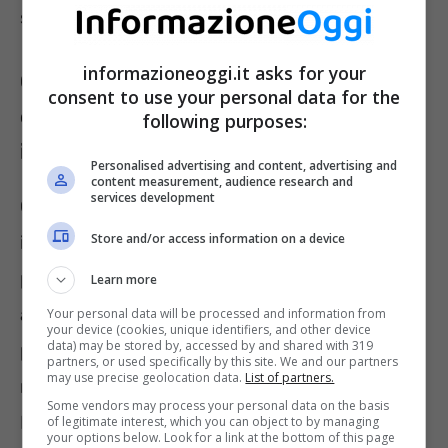
settore.
informazioneoggi.it asks for your
Offerte di lavoro: numerose le regioni
consent to use your personal data for the
che offrono opportunità di
following purposes:
inserimento professionale
Personalised advertising and content, advertising and
content measurement, audience research and
services development
Cosi come anticipato, sono davvero numerosi
Store and/or access information on a device
i contesti che oggi ricercano specifico
personale senza particolari pretese in merito
Learn more
a formazione ed esperienza lavorativa
Your personal data will be processed and information from
your device (cookies, unique identifiers, and other device
data) may be stored by, accessed by and shared with 319
pregressa. Una delle offerte di lavoro più
partners, or used specifically by this site. We and our partners
may use precise geolocation data.
List of partners.
rilevanti arriva dall’Azienda Zero di Padova.
Some vendors may process your personal data on the basis
Due i concorsi indetti in questo specifico
of legitimate interest, which you can object to by managing
your options below. Look for a link at the bottom of this page