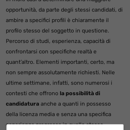
opportunità, da parte degli stessi candidati, di
ambire a specifici profili è chiaramente il
profilo stesso del soggetto in questione.
Percorso di studi, esperienza, capacità di
confrontarsi con specifiche realtà e
quant’altro. Elementi importanti, certo, ma
non sempre assolutamente richiesti. Nelle
ultime settimane, infatti, sono numerosi i
contesti che offrono
la possibilità di
candidatura
anche a quanti in possesso
della licenza media e senza una specifica
esperienza pregressa in quello stesso