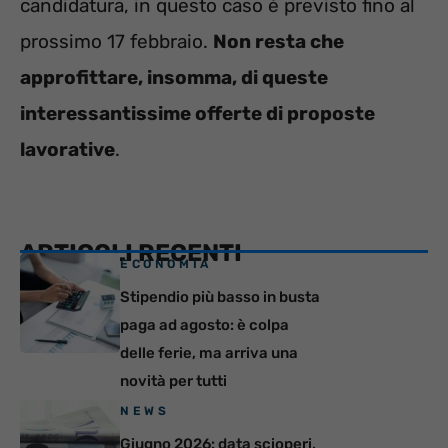
candidatura, in questo caso è previsto fino al
prossimo 17 febbraio.
Non resta che
approfittare, insomma, di queste
interessantissime offerte di proposte
lavorative
.
ARTICOLI RECENTI
ECONOMIA
Stipendio più basso in busta
paga ad agosto: è colpa
delle ferie, ma arriva una
novità per tutti
NEWS
Giugno 2026: data scioperi,