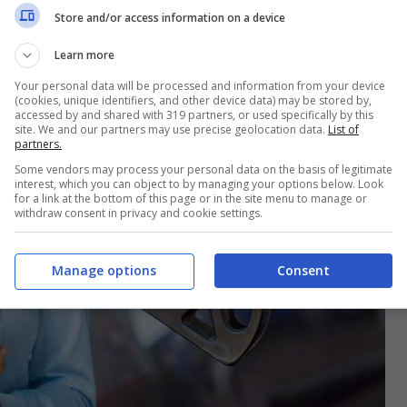
Store and/or access information on a device
Learn more
Your personal data will be processed and information from your device
(cookies, unique identifiers, and other device data) may be stored by,
accessed by and shared with 319 partners, or used specifically by this
site. We and our partners may use precise geolocation data.
List of
partners.
Some vendors may process your personal data on the basis of legitimate
interest, which you can object to by managing your options below. Look
for a link at the bottom of this page or in the site menu to manage or
withdraw consent in privacy and cookie settings.
Manage options
Consent