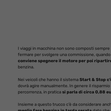
I viaggi in macchina non sono composti sempre da 
fermare per svolgere una commissione, quando si
conviene spegnere il motore per poi ripartir
benzina.
Nei veicoli che hanno il sistema
Start & Stop c’
dovrà agire manualmente. In genere il risparmio è
percorrenza, in pratica
si parla di circa 0,88 e
Insieme a questo trucco c’è da considerare anche 
meglio fare benzina in tarda serata
dato che a