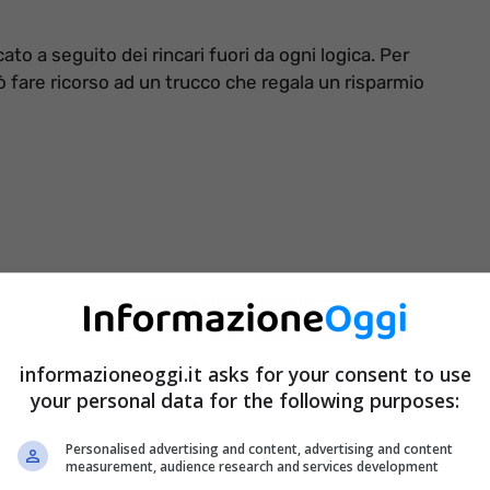
o a seguito dei rincari fuori da ogni logica. Per
 fare ricorso ad un trucco che regala un risparmio
informazioneoggi.it asks for your consent to use
your personal data for the following purposes:
Personalised advertising and content, advertising and content
measurement, audience research and services development