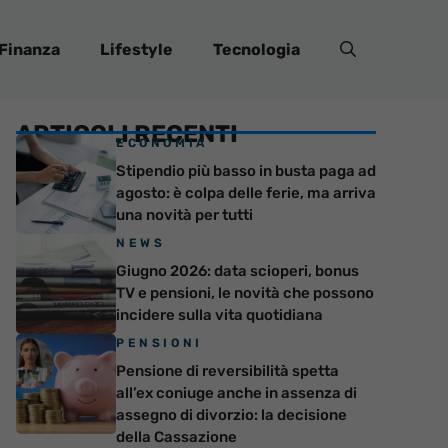
Finanza
Lifestyle
Tecnologia
ARTICOLI RECENTI
ECONOMIA
Stipendio più basso in busta paga ad
agosto: è colpa delle ferie, ma arriva
una novità per tutti
NEWS
Giugno 2026: data scioperi, bonus
TV e pensioni, le novità che possono
incidere sulla vita quotidiana
PENSIONI
Pensione di reversibilità spetta
all’ex coniuge anche in assenza di
assegno di divorzio: la decisione
della Cassazione