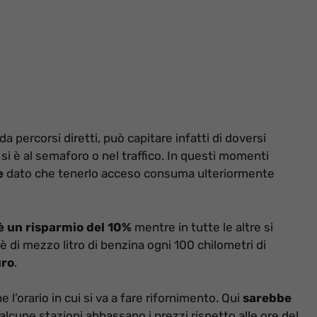
percorsi diretti, può capitare infatti di doversi
 è al semaforo o nel traffico. In questi momenti
e
dato che tenerlo acceso consuma ulteriormente
è un risparmio del 10%
mentre in tutte le altre si
 di mezzo litro di benzina ogni 100 chilometri di
uro
.
l’orario in cui si va a fare rifornimento. Qui
sarebbe
lcune stazioni abbassano i prezzi rispetto alle ore del