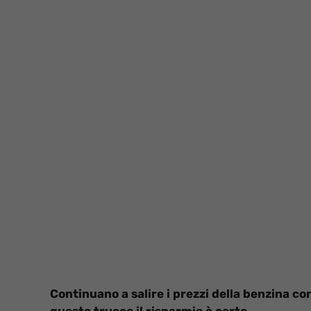
Continuano a salire i prezzi della benzina con
questo trucco il risparmio è certo.