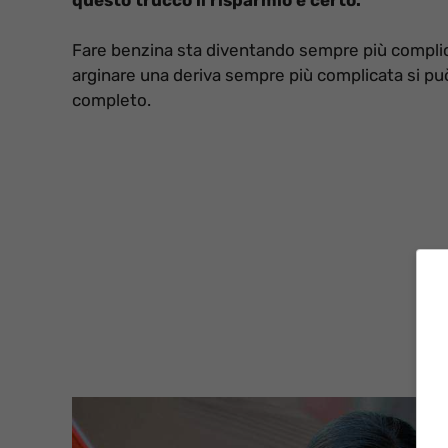
Fare benzina sta diventando sempre più complicat
arginare una deriva sempre più complicata si può
completo.