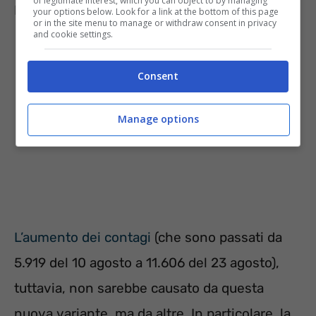
of legitimate interest, which you can object to by managing
Paese.
your options below. Look for a link at the bottom of this page
or in the site menu to manage or withdraw consent in privacy
and cookie settings.
Consent
Manage options
L’aumento dei contagi
(che sono passati da
5.919 del 10 agosto a 11.606 del 23 agosto),
tuttavia, non sarebbe causato da questa
nuova variante, ma da altre. In particolare, la