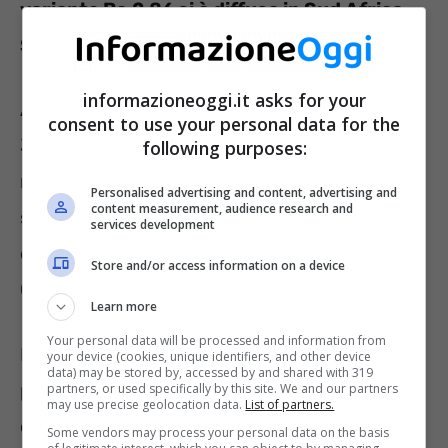
variante Ba.2.86 si è diffusa in Sud Africa,
Stati Uniti, Israele e Regno Unito
.
informazioneoggi.it asks for your
A differenza di quanto è accaduto negli ultimi
consent to use your personal data for the
3 anni, tuttavia, si tratta di casi che sembrano
following purposes:
non essere collegati tra di loro, come ha
Personalised advertising and content, advertising and
content measurement, audience research and
spiegato il dottor Ciccozzi, direttore dell’Unità
services development
di Statistica Molecolare e di Epidemiologia del
Store and/or access information on a device
Campus Bio-Medico di Roma.
Learn more
Your personal data will be processed and information from
In Italia, per il momento, non ci sarebbero
your device (cookies, unique identifiers, and other device
data) may be stored by, accessed by and shared with 319
pazienti colpiti da Pirola, ma non si esclude
partners, or used specifically by this site. We and our partners
may use precise geolocation data.
List of partners.
che possa diffondersi anche nel nostro
Some vendors may process your personal data on the basis