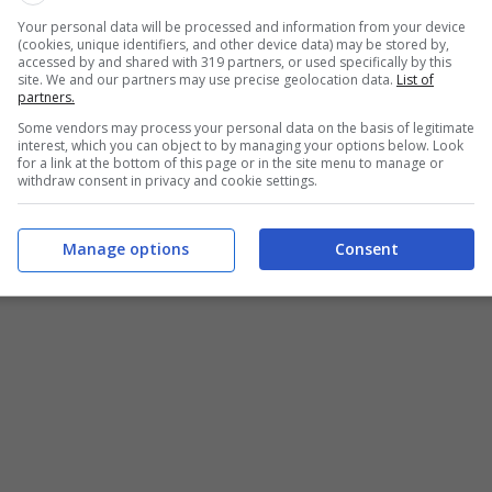
po corte e con un importo elevato. Bisognava pagare,
Your personal data will be processed and information from your device
e due pari al 20% del totale. Molti contribuenti, invece,
(cookies, unique identifiers, and other device data) may be stored by,
accessed by and shared with 319 partners, or used specifically by this
e oppure debiti affidati all’Agente di Riscossione
site. We and our partners may use precise geolocation data.
List of
partners.
Some vendors may process your personal data on the basis of legitimate
interest, which you can object to by managing your options below. Look
altri metodi in grado di suddividere il pagamento del
for a link at the bottom of this page or in the site menu to manage or
withdraw consent in privacy and cookie settings.
ltà è possibile ottenere il
pagamento in ben 120 rate
,
i requisiti per richiederla? Scopriamolo.
Manage options
Consent