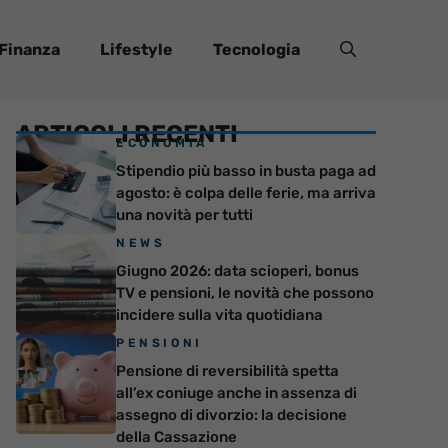
Finanza
Lifestyle
Tecnologia
ARTICOLI RECENTI
ECONOMIA
Stipendio più basso in busta paga ad
agosto: è colpa delle ferie, ma arriva
una novità per tutti
NEWS
Giugno 2026: data scioperi, bonus
TV e pensioni, le novità che possono
incidere sulla vita quotidiana
PENSIONI
Pensione di reversibilità spetta
all’ex coniuge anche in assenza di
assegno di divorzio: la decisione
della Cassazione