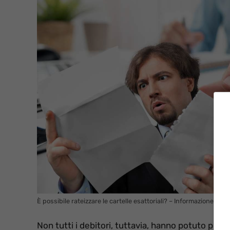
È possibile rateizzare le cartelle esattoriali? – InformazioneOggi.
Non tutti i debitori, tuttavia, hanno potuto pres