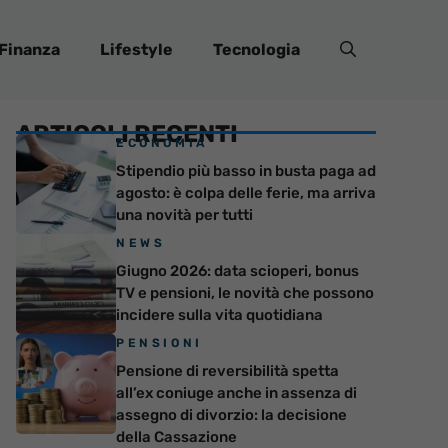
Finanza
Lifestyle
Tecnologia
ARTICOLI RECENTI
ECONOMIA
Stipendio più basso in busta paga ad
agosto: è colpa delle ferie, ma arriva
una novità per tutti
NEWS
Giugno 2026: data scioperi, bonus
TV e pensioni, le novità che possono
incidere sulla vita quotidiana
PENSIONI
Pensione di reversibilità spetta
all’ex coniuge anche in assenza di
assegno di divorzio: la decisione
della Cassazione