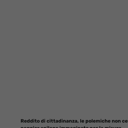
Reddito di cittadinanza, le polemiche non ce
peggior epilogo immaginato per la misura.