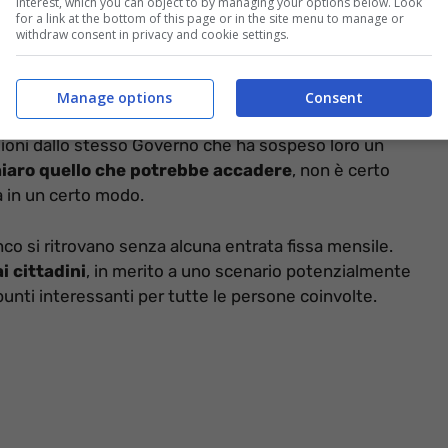
interest, which you can object to by managing your options below. Look
for a link at the bottom of this page or in the site menu to manage or
withdraw consent in privacy and cookie settings.
Manage options
Consent
zioni dallo stesso Governo che ha sospeso loro un
iaro quello che potrebbe accadere
, non è certo
la in un certo modo.
nco si ritrovano senza alcuna entrata fissa mensile.
 cittadini
, in merito a uno scenario potenzialmente
nti interessanti per tutte le persone coinvolte.