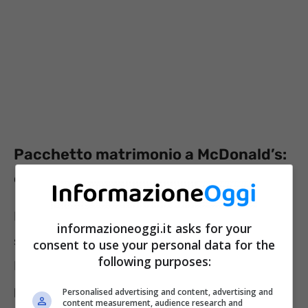
Pacchetto matrimonio a McDonald’s:
ecco come funziona
Non è detto che per sposarsi bisogna
informazioneoggi.it asks for your
spendere migliaia di euro. Il gruppo
consent to use your personal data for the
following purposes:
McDonald’s ha stupito tutti con il suo
pacchetto matrimonio. Si tratta di un
piano
Personalised advertising and content, advertising and
content measurement, audience research and