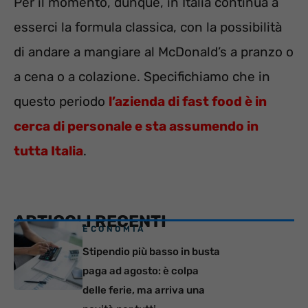
Per il momento, dunque, in Italia continua a
esserci la formula classica, con la possibilità
di andare a mangiare al McDonald’s a pranzo o
a cena o a colazione. Specifichiamo che in
questo periodo
l’azienda di fast food è in
cerca di personale e sta assumendo in
tutta Italia
.
ARTICOLI RECENTI
ECONOMIA
Stipendio più basso in busta
paga ad agosto: è colpa
delle ferie, ma arriva una