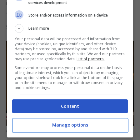
nuziale
per coloro che desiderano che gli
services development
“archi d’oro” soddisfino le loro esigenze nel
Store and/or access information on a device
giorno più importante della loro vita.
Learn more
Your personal data will be processed and information from
your device (cookies, unique identifiers, and other device
data) may be stored by, accessed by and shared with 319
partners, or used specifically by this site. We and our partners
may use precise geolocation data.
List of partners.
Some vendors may process your personal data on the basis
of legitimate interest, which you can object to by managing
your options below. Look for a link at the bottom of this page
or in the site menu to manage or withdraw consent in privacy
and cookie settings.
Consent
Manage options
Catering nuziale al McDonald’s – InformazioneOggi.it