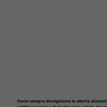
Come sempre divulghiamo le allerte alimentar
settimana colma di rischi per la salute dei 