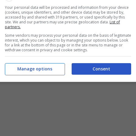
di vario genere
: la presenza di pesticidi oltre la soglia
Your personal data will be processed and information from your device
(cookies, unique identifiers, and other device data) may be stored by,
 gli
ingredienti allergeni
, il rischio di
tossinfezione
accessed by and shared with 319 partners, or used specifically by this
zione difettosa, e per finire anche i rischi di
site. We and our partners may use precise geolocation data.
List of
partners.
o e/o Plastica all’interno dell’alimento.
Some vendors may process your personal data on the basis of legitimate
interest, which you can object to by managing your options below. Look
e nei supermercati possa arrecare gravi danni alla
for a link at the bottom of this page or in the site menu to manage or
withdraw consent in privacy and cookie settings.
 di quanto ci immaginiamo Per fortuna,
i continui
Manage options
Consent