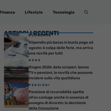
Finanza
Lifestyle
Tecnologia
ARTICOLI RECENTI
ECONOMIA
Stipendio più basso in busta paga ad
agosto: è colpa delle ferie, ma arriva
una novità per tutti
NEWS
Giugno 2026: data scioperi, bonus
TV e pensioni, le novità che possono
incidere sulla vita quotidiana
PENSIONI
Pensione di reversibilità spetta
all’ex coniuge anche in assenza di
assegno di divorzio: la decisione
della Cassazione