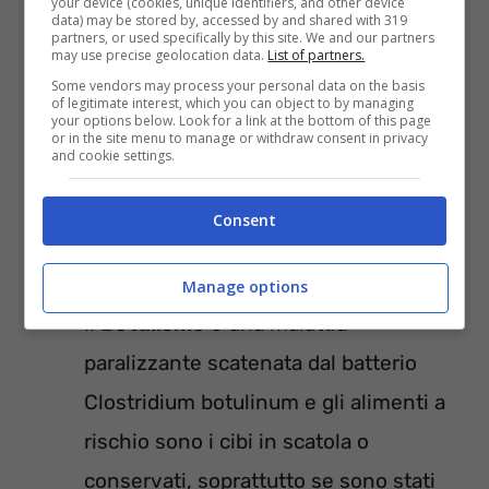
your device (cookies, unique identifiers, and other device
gastroenterico, diarrea, diarrea
data) may be stored by, accessed by and shared with 319
partners, or used specifically by this site. We and our partners
emorragica. Possono insorgere gravi
may use precise geolocation data.
List of partners.
complicazioni, come la sindrome
Some vendors may process your personal data on the basis
of legitimate interest, which you can object to by managing
your options below. Look for a link at the bottom of this page
emolitico-uremica (SEU); gli alimenti a
or in the site menu to manage or withdraw consent in privacy
and cookie settings.
rischio sono il latte crudo, i formaggi
non pastorizzati, la carne bovina poco
Consent
cotta, ma anche alcuni prodotti freschi
come l’insalata, i germogli e gli spinaci.
Manage options
Il
Botulismo
è una malattia
paralizzante scatenata dal batterio
Clostridium botulinum e gli alimenti a
rischio sono i cibi in scatola o
conservati, soprattutto se sono stati