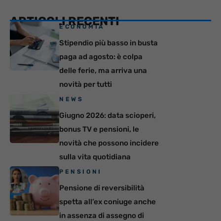
ARTICOLI RECENTI
ECONOMIA
Stipendio più basso in busta
paga ad agosto: è colpa
delle ferie, ma arriva una
novità per tutti
NEWS
Giugno 2026: data scioperi,
bonus TV e pensioni, le
novità che possono incidere
sulla vita quotidiana
PENSIONI
Pensione di reversibilità
spetta all’ex coniuge anche
in assenza di assegno di