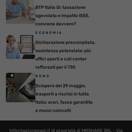
BTP Italia Sì: tassazione
agevolata e impatto ISEE,
conviene davvero?
ECONOMIA
Dichiarazione precompilata,
assistenza potenziata: più
uffici aperti e call center
rafforzati per il 730
NEWS
Sciopero del 29 maggio,
trasporti a rischio in tutta
Italia: orari, fasce garantite
e mezzi coinvolti
Informazioneoggi.it di proprietà di MRSHARE SRL - Via