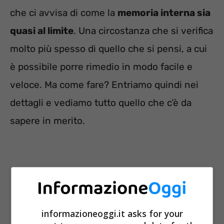
che ci avvisa di come la
memoria interna sia
quasi al limite
. Una circostanza che si verifica
molto più spesso di quello che si pensi, a cui
è possibile porre rimedio in modo facile e
veloce. Ma come fare? Entriamo quindi nei
dettagli e vediamo tutto quello che c’è da
sapere in merito.
informazioneoggi.it asks for your