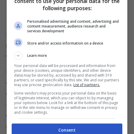
consent to use your personal data for the
following purposes:
Personalised advertising and content, advertising and
content measurement, audience research and
services development
Smartphone, liberare la memoria
Store and/or access information on a device
piena non è mai stato così semplice:
ecco come fare
Learn more
Your personal data will be processed and information from
your device (cookies, unique identifiers, and other device
Prima o poi può capitare a tutti di dover fare i
data) may be stored by, accessed by and shared with 319
partners, or used specifically by this site. We and our partners
conti con una notifica che ci avvisa del fatto
may use precise geolocation data.
List of partners.
che la memoria interna del proprio
Some vendors may process your personal data on the basis
of legitimate interest, which you can object to by managing
your options below. Look for a link at the bottom of this page
smartphone è giunta quasi al limite. Una
or in the site menu to manage or withdraw consent in privacy
and cookie settings.
circostanza indubbiamente poco piacevole,
perché
non è più possibile fare foto e video
.
Consent