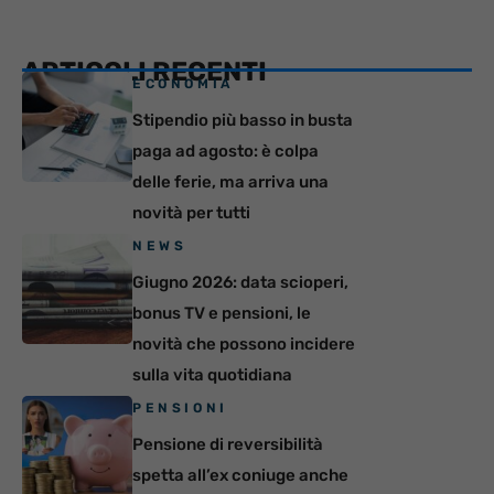
ARTICOLI RECENTI
ECONOMIA
Stipendio più basso in busta
paga ad agosto: è colpa
delle ferie, ma arriva una
novità per tutti
NEWS
Giugno 2026: data scioperi,
bonus TV e pensioni, le
novità che possono incidere
sulla vita quotidiana
PENSIONI
Pensione di reversibilità
spetta all’ex coniuge anche