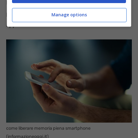
Ma non solo, in tale situazione non è
possibile nemmeno scaricare delle nuove
Manage options
app.
come liberare memoria piena smartphone
(informazioneoggi.it)