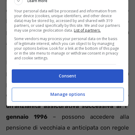
Learn more
due anni. Significa che ogni biennio cambiano
Your personal data will be processed and information from
your device (cookies, unique identifiers, and other device
le direttive di calcolo del trattamento
data) may be stored by, accessed by and shared with 319
partners, or used specifically by this site. We and our partners
may use precise geolocation data.
List of partners.
pensionistico in relazione alla quota riferita
Some vendors may process your personal data on the basis
alla parte contributiva.
of legitimate interest, which you can object to by managing
your options below. Look for a link at the bottom of this page
or in the site menu to manage or withdraw consent in privacy
and cookie settings.
L’introduzione del sistema contributivo ha,
poi, modificato i criteri di accesso alla
Consent
pensione. Occorre specificare, infatti, che i
Manage options
contributivi puri – ossia
coloro che hanno
un’anzianità assicurativa successiva al 1°
gennaio 1996
– possono accedere alla
pensione di vecchiaia e anticipata con regole