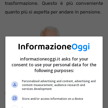
trasformazione. Questo è più conveniente
quanto più si aspetta per andare in pensione.
informazioneoggi.it asks for your
consent to use your personal data for the
following purposes:
Personalised advertising and content, advertising and
content measurement, audience research and
services development
Il sistema contributivo nei dettagli – Informazioneoggi.it
Store and/or access information on a device
I valori dei coefficienti vengono rivalutati ogni