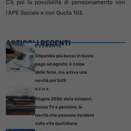
C’è poi la possibilità di pensionamento con
l’APE Sociale e con Quota 103.
ARTICOLI RECENTI
ECONOMIA
Stipendio più basso in busta
paga ad agosto: è colpa
delle ferie, ma arriva una
novità per tutti
NEWS
Giugno 2026: data scioperi,
bonus TV e pensioni, le
novità che possono incidere
sulla vita quotidiana