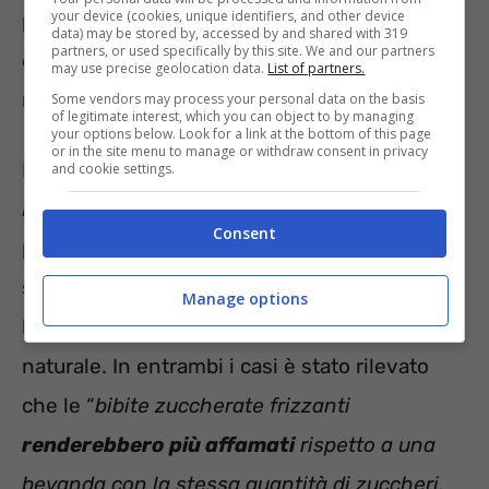
your device (cookies, unique identifiers, and other device
potrebbero comportare, in alcuni casi, degli
data) may be stored by, accessed by and shared with 319
partners, or used specifically by this site. We and our partners
effetti indesiderati che non immaginereste
may use precise geolocation data.
List of partners.
mai. Ma di quali si tratta?
Some vendors may process your personal data on the basis
of legitimate interest, which you can object to by managing
your options below. Look for a link at the bottom of this page
or in the site menu to manage or withdraw consent in privacy
Ebbene, come riportato qualche tempo fa da
and cookie settings.
La Repubblica
, è stato condotto uno studio
Consent
prima sui topi e poi sugli umani a cui è stata
somministrata una bevanda gassata, una
Manage options
bevanda zuccherata ma ferma e dell’acqua
naturale. In entrambi i casi è stato rilevato
che le “
bibite zuccherate frizzanti
renderebbero più affamati
rispetto a una
bevanda con la stessa quantità di zuccheri,