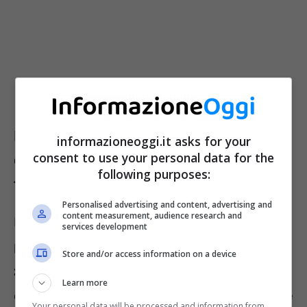
Bibite gassate, non solo calorie,
informazioneoggi.it asks for your
consent to use your personal data for the
occhio a questo effetto indesiderato:
following purposes:
tutto quello che c’è da sapere
Personalised advertising and content, advertising and
content measurement, audience research and
La maggior parte delle bibite gassate
services development
presenta un’elevata concentrazione di
Store and/or access information on a device
zuccheri
. Oltre alle calorie, però, vi sono altri
Learn more
elementi da non sottovalutare. Questo perché
Your personal data will be processed and information from