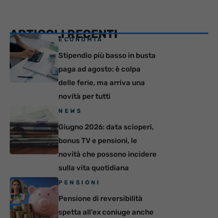
ARTICOLI RECENTI
ECONOMIA
Stipendio più basso in busta
paga ad agosto: è colpa
delle ferie, ma arriva una
novità per tutti
NEWS
Giugno 2026: data scioperi,
bonus TV e pensioni, le
novità che possono incidere
sulla vita quotidiana
PENSIONI
Pensione di reversibilità
spetta all’ex coniuge anche