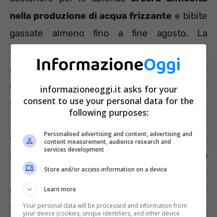
nella produzione di acqua frizzante
e bibite
gassate almeno fino a fine agosto. La
situazione è già grave in diverse città italiane.
A Torino l’acquisto è impossibile, gli scaffali
sono vuoti
anche in note catene commerciali
informazioneoggi.it asks for your
consent to use your personal data for the
come PAM e Carrefour. Stessa situazione in
following purposes:
Emilia Romagna dove è stato imposto il
Personalised advertising and content, advertising and
divieto di non fare scorte nei supermercati
content measurement, audience research and
services development
hanno ancora delle confezioni di acqua
Store and/or access information on a device
frizzante. E poi c’è la
Lombardia
dove al
massimo è reperibile l’acqua leggermente
Learn more
Your personal data will be processed and information from
frizzante. Gli ordini partono ma la merce non
your device (cookies, unique identifiers, and other device