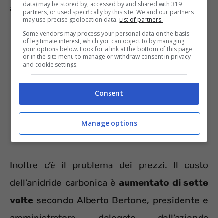
data) may be stored by, accessed by and shared with 319
arriva.
partners, or used specifically by this site. We and our partners
may use precise geolocation data.
List of partners.
Some vendors may process your personal data on the basis
of legitimate interest, which you can object to by managing
your options below. Look for a link at the bottom of this page
or in the site menu to manage or withdraw consent in privacy
and cookie settings.
Consent
Manage options
Inoltre c’è il problema dei prezzi. Il costo
dell’anidride carbonica è
aumentato di sette
volte
secondo Alberto Bertone, presidente e
amministratore delegato dell’azienda