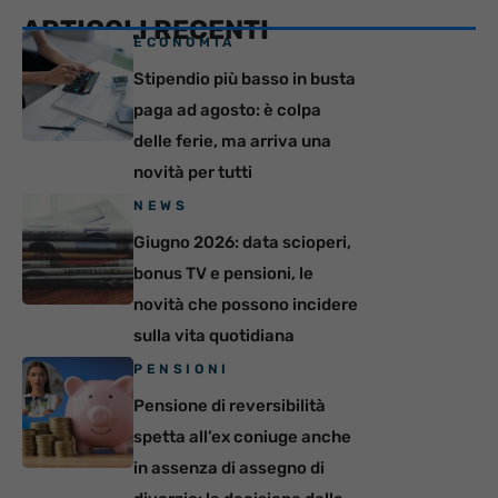
ARTICOLI RECENTI
ECONOMIA
Stipendio più basso in busta
paga ad agosto: è colpa
delle ferie, ma arriva una
novità per tutti
NEWS
Giugno 2026: data scioperi,
bonus TV e pensioni, le
novità che possono incidere
sulla vita quotidiana
PENSIONI
Pensione di reversibilità
spetta all’ex coniuge anche
in assenza di assegno di