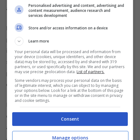
Personalised advertising and content, advertising and
automobilisti possono dirsi soddisfatti.
content measurement, audience research and
services development
Nonostante tutto
, però, al momento, la
Store and/or access information on a device
paura, per gli stessi automobilisti di ritrovarsi
Learn more
intercettati dal mai apprezzato sistema di
Your personal data will be processed and information from
your device (cookies, unique identifiers, and other device
sicurezza, è davvero tanta. Con l’arrivo del
data) may be stored by, accessed by and shared with 319
partners, or used specifically by this site. We and our partners
may use precise geolocation data.
List of partners.
periodo estivo, si sa, sono molte le località
Some vendors may process your personal data on the basis
che di colpo diventano il centro della vita.
of legitimate interest, which you can object to by managing
your options below. Look for a link at the bottom of this page
or in the site menu to manage or withdraw consent in privacy
and cookie settings.
Proprio certe località, infatti, con l’estate
diventano delle vere e proprie trappole per
Consent
automobilisti.
Pensiamo a piccoli centri
Manage options
abitati
, località balneari che per l’appunto