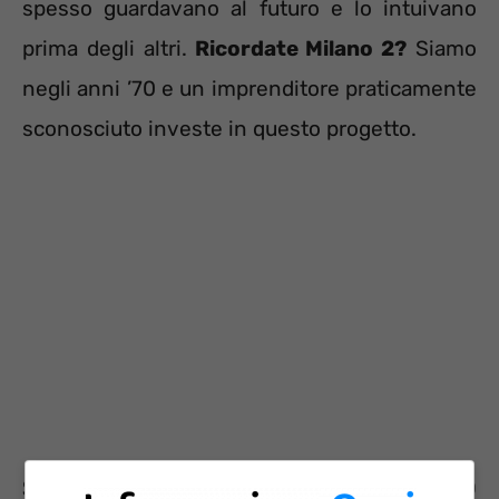
spesso guardavano al futuro e lo intuivano
prima degli altri.
Ricordate Milano 2?
Siamo
negli anni ’70 e un imprenditore praticamente
sconosciuto investe in questo progetto.
Silvio Berlusconi e Milano 2, nel 1970