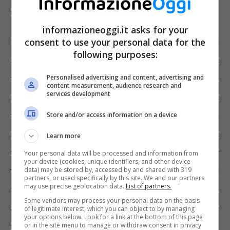
un’intuizione sul futuro
informazioneoggi.it asks for your
Nel 1970 l’obiettivo di Silvio Berlusconi era di
consent to use your personal data for the
following purposes:
creare un impero immobiliare. Iniziò, così, la
costruzione di un quartiere residenziale
Personalised advertising and content, advertising and
content measurement, audience research and
services development
moderno alle porte di Milano. Una piazzetta
centrale, un laghetto, un porticato con
Store and/or access information on a device
negozi, campi da tennis, una piscina e la
Learn more
cablatura di tutti gli appartamenti per
Your personal data will be processed and information from
your device (cookies, unique identifiers, and other device
trasmettere programmi tv via cavo
(pochi
data) may be stored by, accessed by and shared with 319
partners, or used specifically by this site. We and our partners
may use precise geolocation data.
List of partners.
anni e questa idea sarebbe diventata Canale
Some vendors may process your personal data on the basis
5, la prima televisione privata con diffusione
of legitimate interest, which you can object to by managing
your options below. Look for a link at the bottom of this page
nazionale).
or in the site menu to manage or withdraw consent in privacy