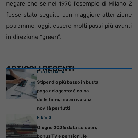
negare che se nel 1970 l’esempio di Milano 2
fosse stato seguito con maggiore attenzione
potremmo, oggi, essere molti passi più avanti
in direzione “green”.
ARTICOLI RECENTI
ECONOMIA
Stipendio più basso in busta
paga ad agosto: è colpa
delle ferie, ma arriva una
novità per tutti
NEWS
Giugno 2026: data scioperi,
bonus TV e pensioni, le