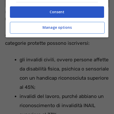
Consent
I disabili possono accedere ai concorsi in Comune
(informazioneoggi.it)
Manage options
Ai sensi della
legge numero 68 del 1999
alle
categorie protette possono iscriversi:
gli invalidi civili, ovvero persone affette
da disabilità fisica, psichica o sensoriale
con un handicap riconosciuta superiore
al 45%;
invalidi del lavoro, purché abbiano un
riconoscimento di invalidità INAIL