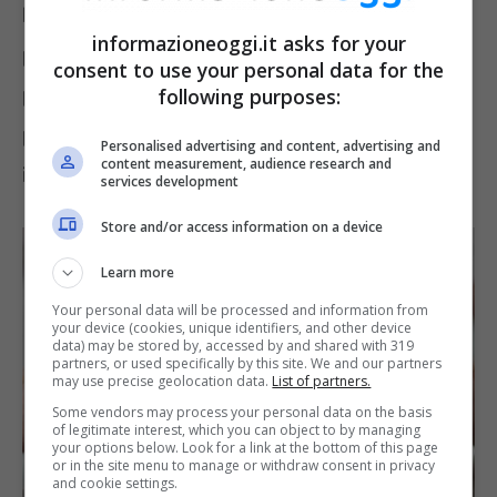
bando di concorso oppure pubblicando
informazioneoggi.it asks for your
periodicamente concorsi riservati solo a tali
consent to use your personal data for the
persone. Però per poter partecipare le
following purposes:
persone con disabilità devono essere anche
Personalised advertising and content, advertising and
content measurement, audience research and
iscritte nella lista del
collocamento mirato
.
services development
Store and/or access information on a device
Learn more
Your personal data will be processed and information from
your device (cookies, unique identifiers, and other device
data) may be stored by, accessed by and shared with 319
partners, or used specifically by this site. We and our partners
may use precise geolocation data.
List of partners.
Some vendors may process your personal data on the basis
of legitimate interest, which you can object to by managing
your options below. Look for a link at the bottom of this page
or in the site menu to manage or withdraw consent in privacy
and cookie settings.