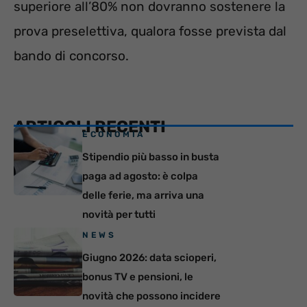
superiore all’80% non dovranno sostenere la
prova preselettiva, qualora fosse prevista dal
bando di concorso.
ARTICOLI RECENTI
ECONOMIA
Stipendio più basso in busta
paga ad agosto: è colpa
delle ferie, ma arriva una
novità per tutti
NEWS
Giugno 2026: data scioperi,
bonus TV e pensioni, le
novità che possono incidere