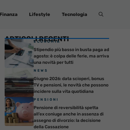
Finanza
Lifestyle
Tecnologia
ARTICOLI RECENTI
ECONOMIA
Stipendio più basso in busta paga ad
agosto: è colpa delle ferie, ma arriva
una novità per tutti
NEWS
Giugno 2026: data scioperi, bonus
TV e pensioni, le novità che possono
incidere sulla vita quotidiana
PENSIONI
Pensione di reversibilità spetta
all’ex coniuge anche in assenza di
assegno di divorzio: la decisione
della Cassazione