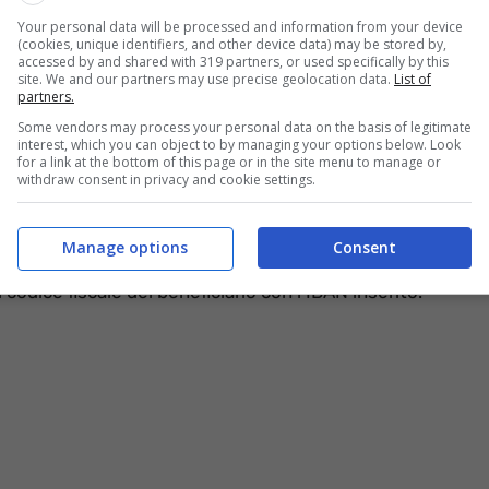
Your personal data will be processed and information from your device
(cookies, unique identifiers, and other device data) may be stored by,
e domande bloccate è lo stesso Istituto di Previdenza,
accessed by and shared with 319 partners, or used specifically by this
specifica che il servizio è stato attuato grazie ai
fondi
site. We and our partners may use precise geolocation data.
List of
partners.
iciari che hanno riscontrato problemi in fase di
Some vendors may process your personal data on the basis of legitimate
interest, which you can object to by managing your options below. Look
for a link at the bottom of this page or in the site menu to manage or
withdraw consent in privacy and cookie settings.
vi INPS, è possibile individuare quali istanze di
ato di elaborazione. Nello specifico, si tratta di quelle
ta perché il richiedente non ha allegato tutti i
Manage options
Consent
“accolte”, ma il cui versamento non si è ultimato a
codice fiscale del beneficiario con l’IBAN inserito.