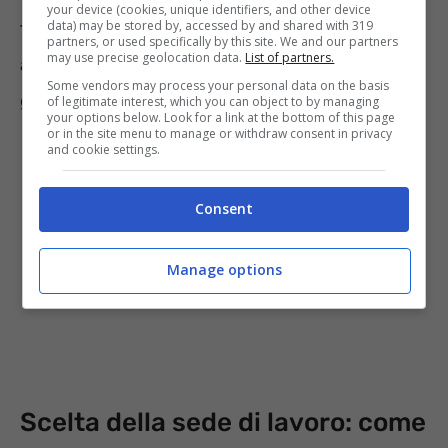
your device (cookies, unique identifiers, and other device
tre figli possono richiedere l’agevolazione per
data) may be stored by, accessed by and shared with 319
partners, or used specifically by this site. We and our partners
may use precise geolocation data.
List of partners.
assistere la madre malata, usufruendo di un
Some vendors may process your personal data on the basis
giorno a testa al mese.
of legitimate interest, which you can object to by managing
your options below. Look for a link at the bottom of this page
or in the site menu to manage or withdraw consent in privacy
and cookie settings.
Consent
Manage options
Scelta della sede di lavoro: come