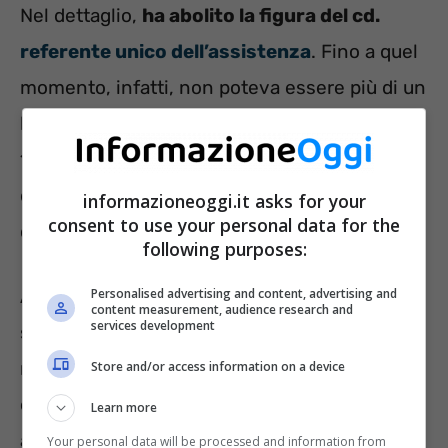
Nel dettaglio,
ha abolito la figura del cd.
referente unico dell’assistenza
. Fino a quel
momento, infatti, non poteva essere più di un
lavoratore dipendente a richiedere i permessi
104, per prestare assistenza allo stesso
disabile grave. Tale principio valeva anche nei
informazioneoggi.it asks for your
consent to use your personal data for the
confronti dei genitori.
following purposes:
A partire dal 13 agosto 2022, invece, più
Personalised advertising and content, advertising and
content measurement, audience research and
services development
soggetti possono beneficiare dei permessi, in
maniera alternativa tra di loro. Deve, tuttavia,
Store and/or access information on a device
essere garantito il limite massimo di 3 giorni
Learn more
al mese per lo stesso disabile. Ad esempio,
Your personal data will be processed and information from