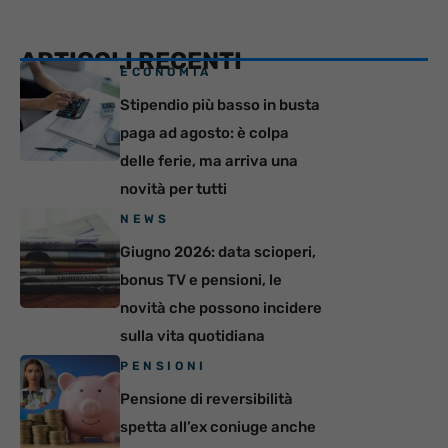
ARTICOLI RECENTI
ECONOMIA
Stipendio più basso in busta
paga ad agosto: è colpa
delle ferie, ma arriva una
novità per tutti
NEWS
Giugno 2026: data scioperi,
bonus TV e pensioni, le
novità che possono incidere
sulla vita quotidiana
PENSIONI
Pensione di reversibilità
spetta all’ex coniuge anche