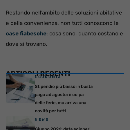
Restando nell’ambito delle soluzioni abitative
e della convenienza, non tutti conoscono le
case fiabesche
: cosa sono, quanto costano e
dove si trovano.
ARTICOLI RECENTI
ECONOMIA
Stipendio più basso in busta
paga ad agosto: è colpa
delle ferie, ma arriva una
novità per tutti
NEWS
Giugno 2026: data scioperi,