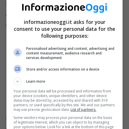
Una su tutte, quella più economica, è
Caltanissetta, una città splendida e davvero
informazioneoggi.it asks for your
bellissima.
consent to use your personal data for the
following purposes:
Personalised advertising and content, advertising and
content measurement, audience research and
services development
Store and/or access information on a device
Learn more
Your personal data will be processed and information from
your device (cookies, unique identifiers, and other device
data) may be stored by, accessed by and shared with 319
partners, or used specifically by this site. We and our partners
may use precise geolocation data.
List of partners.
Smart Working, città più economiche
Some vendors may process your personal data on the basis
of legitimate interest, which you can object to by managing
your options below. Look for a link at the bottom of this page
d’Italia: Caltanissetta costa meno di