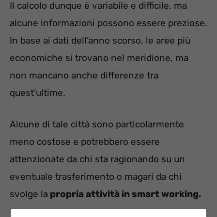
Il calcolo dunque è variabile e difficile, ma
alcune informazioni possono essere preziose.
In base ai dati dell’anno scorso, le aree più
economiche si trovano nel meridione, ma
non mancano anche differenze tra
quest’ultime.
Alcune di tale città sono particolarmente
meno costose e potrebbero essere
attenzionate da chi sta ragionando su un
eventuale trasferimento o magari da chi
svolge la
propria attività in smart working.