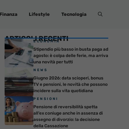
Finanza
Lifestyle
Tecnologia
ARTICOLI RECENTI
ECONOMIA
Stipendio più basso in busta paga ad
agosto: è colpa delle ferie, ma arriva
una novità per tutti
NEWS
Giugno 2026: data scioperi, bonus
TV e pensioni, le novità che possono
incidere sulla vita quotidiana
PENSIONI
Pensione di reversibilità spetta
all’ex coniuge anche in assenza di
assegno di divorzio: la decisione
della Cassazione