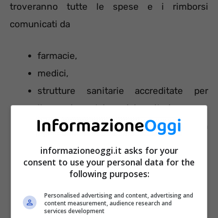
troveranno tutte le spese e i rimborsi
comunicati da
farmacie,
medici,
strutture sanitarie accreditate per
l’erogazione dei servizi sanitari,
strutture sanitarie autorizzate e non
accreditate,
informazioneoggi.it asks for your
ottici,
consent to use your personal data for the
following purposes:
psicologi,
parafarmacie,
Personalised advertising and content, advertising and
content measurement, audience research and
services development
infermieri,