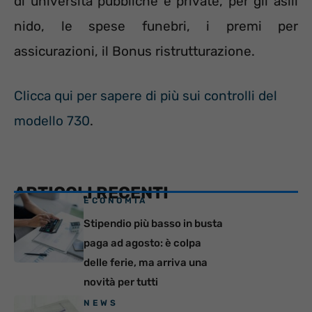
di università pubbliche e private, per gli asili
nido, le spese funebri, i premi per
assicurazioni, il Bonus ristrutturazione.
Clicca qui per sapere di più sui controlli del
modello 730
.
ARTICOLI RECENTI
ECONOMIA
Stipendio più basso in busta
paga ad agosto: è colpa
delle ferie, ma arriva una
novità per tutti
NEWS