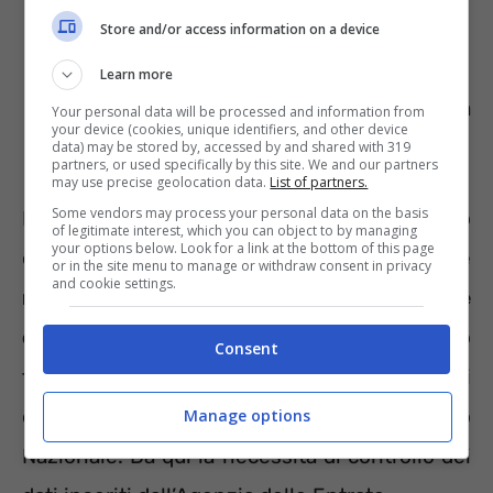
ostetriche,
Store and/or access information on a device
tecnici sanitari di radiologia medica,
Learn more
iscritti agli elenchi speciali a
Your personal data will be processed and information from
your device (cookies, unique identifiers, and other device
esaurimento.
data) may be stored by, accessed by and shared with 319
partners, or used specifically by this site. We and our partners
may use precise geolocation data.
List of partners.
Some vendors may process your personal data on the basis
Può succedere che per disguidi nell’invio
of legitimate interest, which you can object to by managing
your options below. Look for a link at the bottom of this page
della comunicazione all’AdE o per inesattezze
or in the site menu to manage or withdraw consent in privacy
and cookie settings.
non tutte le spese effettuate siano portate
correttamente nel modello 730.
Allo stesso
Consent
tempo l’elenco non includerà visite detraibili
effettuate fuori dal Sistema Sanitario
Manage options
Nazionale. Da qui la necessità di controllo dei