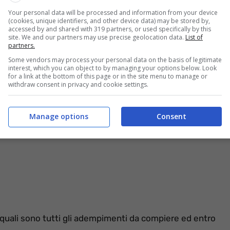
e di un televisore.
Your personal data will be processed and information from your device
(cookies, unique identifiers, and other device data) may be stored by,
accessed by and shared with 319 partners, or used specifically by this
enzione dal versamento dell’imposta
. Gli interessati
site. We and our partners may use precise geolocation data.
List of
partners.
e la richiesta di esonero. La seconda data disponibile
ettarsi.
Some vendors may process your personal data on the basis of legitimate
interest, which you can object to by managing your options below. Look
for a link at the bottom of this page or in the site menu to manage or
withdraw consent in privacy and cookie settings.
Manage options
Consent
 quali sono tutti gli adempimenti da compiere ed entro