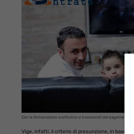
Con la Dichiarazione sostitutiva si è esonerati dal pagamento d
Vige, infatti, il criterio di presunzione, in base