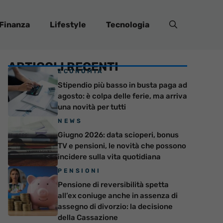
Finanza
Lifestyle
Tecnologia
ARTICOLI RECENTI
ECONOMIA
Stipendio più basso in busta paga ad
agosto: è colpa delle ferie, ma arriva
una novità per tutti
NEWS
Giugno 2026: data scioperi, bonus
TV e pensioni, le novità che possono
incidere sulla vita quotidiana
PENSIONI
Pensione di reversibilità spetta
all’ex coniuge anche in assenza di
assegno di divorzio: la decisione
della Cassazione