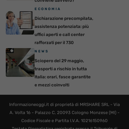
conviene davvero?
ECONOMIA
Dichiarazione precompilata,
assistenza potenziata: più
uffici aperti e call center
rafforzati per il 730
NEWS
Sciopero del 29 maggio,
trasporti a rischio in tutta
Italia: orari, fasce garantite
e mezzi coinvolti
Informazioneoggi.it di proprietà di MRSHARE SRL - Via
A. Volta 16 - Palazzo C, 20093 Cologno Monzese (MI) -
Codice Fiscale e Partita I.V.A. 10216150960
Testata Giornalistica registrata presso il Tribunale di