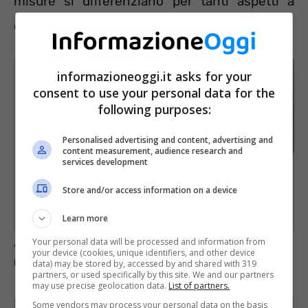
misure si differenziano per tanti aspetti a
cominciare dal numero di destinatari.
informazioneoggi.it asks for your
consent to use your personal data for the
following purposes:
Personalised advertising and content, advertising and
content measurement, audience research and
services development
Store and/or access information on a device
Learn more
Your personal data will be processed and information from
Aumenti delle pensioni a luglio, i requisiti
your device (cookies, unique identifiers, and other device
(InformazioneOggi.it)
data) may be stored by, accessed by and shared with 319
partners, or used specifically by this site. We and our partners
may use precise geolocation data.
List of partners.
La quattordicesima, infatti, non spetta a tutti i
Some vendors may process your personal data on the basis