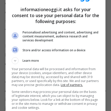
come oggi, vivere senza un condizionatore è
informazioneoggi.it asks for your
quasi impossibile o, comunque, prevede un
consent to use your personal data for the
sacrificio non indifferente:
con sudate
following purposes:
frequenti e nottate in bianco.
Personalised advertising and content, advertising and
content measurement, audience research and
services development
Le ragioni legate alle nuove temperature
Store and/or access information on a device
hanno a che fare con i
cambiamenti
Learn more
climatici
, di cui tanto sentiamo parlare. Per
Your personal data will be processed and information from
fortuna esistono i condizionatori – dirà
your device (cookies, unique identifiers, and other device
data) may be stored by, accessed by and shared with 319
partners, or used specifically by this site. We and our partners
qualcuno – ma in realtà questa storia
è un
may use precise geolocation data.
List of partners.
cane che si morde la coda
. Perché utilizzando
Some vendors may process your personal data on the basis
of legitimate interest, which you can object to by managing
i condizionatori non si farà altro che
your options below. Look for a link at the bottom of this page
or in the site menu to manage or withdraw consent in privacy
and cookie settings.
impattare sull’ambiente, peggiorando la