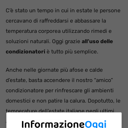
C’è stato un tempo in cui in estate le persone
cercavano di raffreddarsi e abbassare la
temperatura corporea utilizzando rimedi e
soluzioni naturali. Oggi grazie
all’uso delle
condizionatori
è tutto più semplice.
Anche nelle giornate più afose e calde
d’estate, basta accendere il nostro “amico”
condizionatore per rinfrescare gli ambienti
domestici e non patire la calura. Dopotutto, le
temperature dell’estate italiane negli ultimi
anni
sono notevolmente aumentate
. Oggi