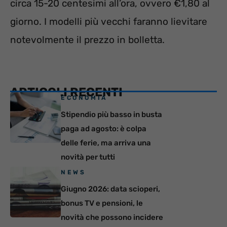
circa 15-20 centesimi all’ora, ovvero €1,80 al
giorno. I modelli più vecchi faranno lievitare
notevolmente il prezzo in bolletta.
ARTICOLI RECENTI
ECONOMIA
Stipendio più basso in busta
paga ad agosto: è colpa
delle ferie, ma arriva una
novità per tutti
NEWS
Giugno 2026: data scioperi,
bonus TV e pensioni, le
novità che possono incidere