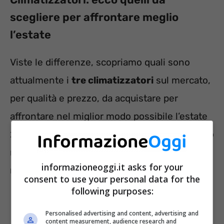
scegliere per affrontare meglio
l’estate
Viste le differenze, scopriamo quali sono
attualmente i
tre climatizzatori
sul mercato,
per qualità e prezzo, da acquistare per
affrontare nel miglior modo possibile l’estate
2023. Utili, però, non solo per il periodo estivo
ma anche in inverno perché possono
informazioneoggi.it asks for your
riscaldare l’ambiente.
consent to use your personal data for the
following purposes:
Personalised advertising and content, advertising and
content measurement, audience research and