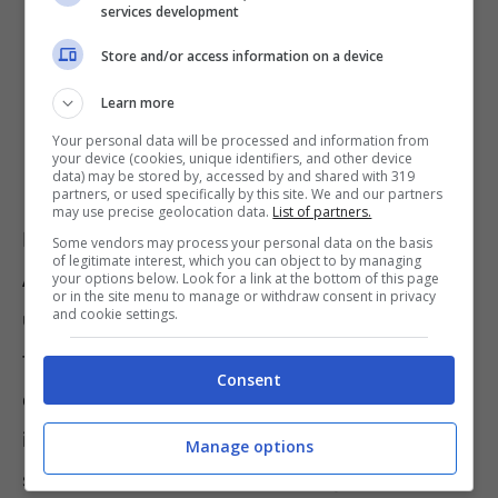
services development
Store and/or access information on a device
Learn more
Your personal data will be processed and information from
your device (cookies, unique identifiers, and other device
data) may be stored by, accessed by and shared with 319
partners, or used specifically by this site. We and our partners
may use precise geolocation data.
List of partners.
Il primo climatizzatore da tener presente è
Some vendors may process your personal data on the basis
of legitimate interest, which you can object to by managing
Ariston 3381414 Prios R32 12000 BTU
con
your options below. Look for a link at the bottom of this page
or in the site menu to manage or withdraw consent in privacy
and cookie settings.
un
prezzo medio di 449 euro
. Possiede la
tecnologia R32 che lo rende un prodotto
Consent
ecologico. Tra l’altro, è prodotto molto
interessante non solo per il design ma
Manage options
soprattutto per l’efficienza energetica (rientra