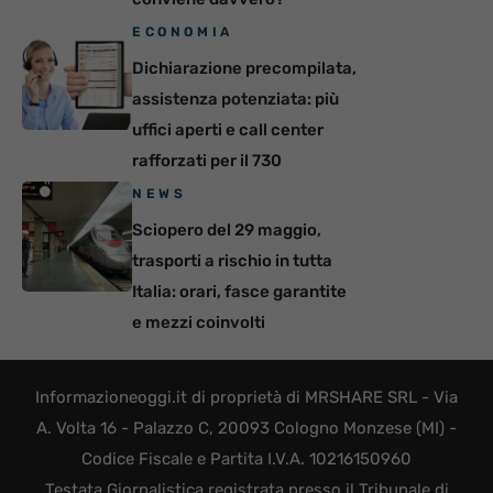
ECONOMIA
Dichiarazione precompilata,
assistenza potenziata: più
uffici aperti e call center
rafforzati per il 730
NEWS
Sciopero del 29 maggio,
trasporti a rischio in tutta
Italia: orari, fasce garantite
e mezzi coinvolti
Informazioneoggi.it di proprietà di MRSHARE SRL - Via
A. Volta 16 - Palazzo C, 20093 Cologno Monzese (MI) -
Codice Fiscale e Partita I.V.A. 10216150960
Testata Giornalistica registrata presso il Tribunale di