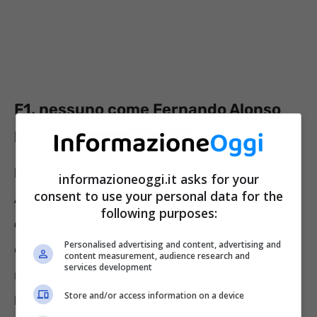
F1, nessuno come Fernando Alonso
per gare disputate
Fernando Alonso, con il Gran Premio di
informazioneoggi.it asks for your
consent to use your personal data for the
Azerbaijan, è arrivato a quota 360 gare
following purposes:
disputate in F1, nessuno è al suo livello
in
Personalised advertising and content, advertising and
questa statistica ed è ovviamente colui che
content measurement, audience research and
services development
ne ha corse più di tutti. Al secondo posto c’è
Store and/or access information on a device
Kimi Raikkonen
, che con il ritiro di Abu Dhabi,