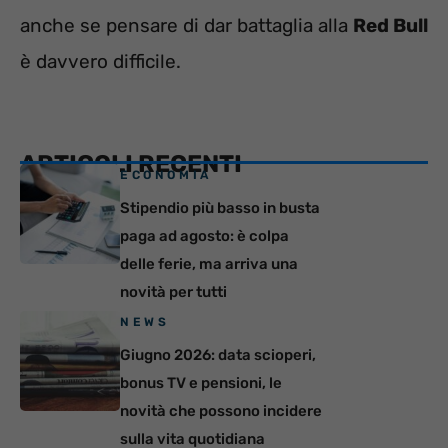
anche se pensare di dar battaglia alla
Red Bull
è davvero difficile.
ARTICOLI RECENTI
ECONOMIA
Stipendio più basso in busta
paga ad agosto: è colpa
delle ferie, ma arriva una
novità per tutti
NEWS
Giugno 2026: data scioperi,
bonus TV e pensioni, le
novità che possono incidere
sulla vita quotidiana