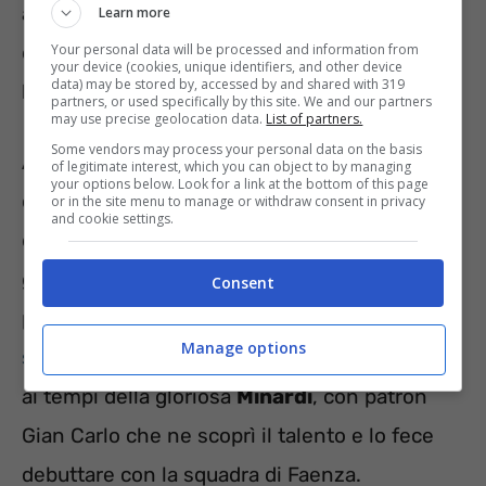
avvenuto nel 2021, si è fermato a 350,
Learn more
Your personal data will be processed and information from
davanti ai 323 di un più staccato
Rubens
your device (cookies, unique identifiers, and other device
data) may be stored by, accessed by and shared with 319
Barrichello
.
partners, or used specifically by this site. We and our partners
may use precise geolocation data.
List of partners.
Some vendors may process your personal data on the basis
Al quarto posto c’è
Lewis Hamilton
, che con
of legitimate interest, which you can object to by managing
your options below. Look for a link at the bottom of this page
ogni probabilità supererà il brasiliano già
or in the site menu to manage or withdraw consent in privacy
and cookie settings.
quest’anno, visto che con Baku è salito a 314
gare disputate. Sul fatto che
Alonso
sia al
Consent
primo posto non c’è da stupirsi,
visto che il
Manage options
suo debutto
in F1 avvenne nel lontano 2001,
ai tempi della gloriosa
Minardi
, con patron
Gian Carlo che ne scoprì il talento e lo fece
debuttare con la squadra di Faenza.