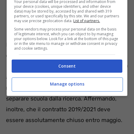
Your personal data will be processed and information from
università (personale amministrativo);
your device (cookies, unique identifiers, and other device
data) may be stored by, accessed by and shared with 319
enti di ricerca;
partners, or used specifically by this site. We and our partners
may use precise geolocation data.
List of partners.
accademie e conservatori.
Some vendors may process your personal data on the basis
of legitimate interest, which you can object to by managing
your options below. Look for a link at the bottom of this page
or in the site menu to manage or withdraw consent in privacy
Ed è per questo che durante l’intervento al
and cookie settings.
convegno della Gilda degli insegnati
“Costruire il futuro della scuola”,
tenutosi il 20
Consent
aprile, ha dichiarato che è necessario
Manage options
modificare il contratto
perché bisogna
separare scuola dalla ricerca. Affermando,
inoltre, che il contratto 2019/2021 deve
essere assolutamente chiuso entro maggio.