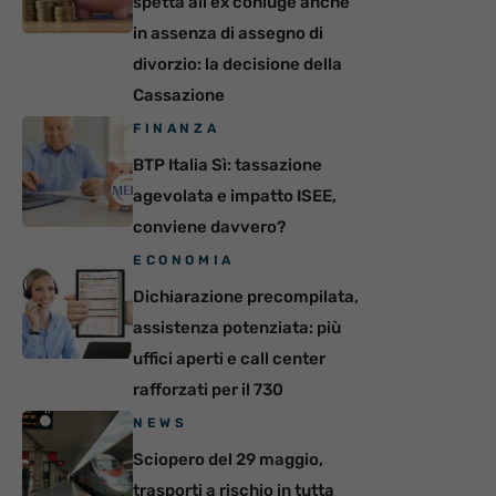
spetta all’ex coniuge anche
in assenza di assegno di
divorzio: la decisione della
Cassazione
FINANZA
BTP Italia Sì: tassazione
agevolata e impatto ISEE,
conviene davvero?
ECONOMIA
Dichiarazione precompilata,
assistenza potenziata: più
uffici aperti e call center
rafforzati per il 730
NEWS
Sciopero del 29 maggio,
trasporti a rischio in tutta