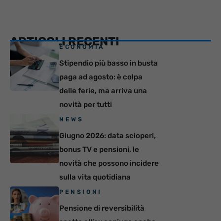
ARTICOLI RECENTI
ECONOMIA
Stipendio più basso in busta
paga ad agosto: è colpa
delle ferie, ma arriva una
novità per tutti
NEWS
Giugno 2026: data scioperi,
bonus TV e pensioni, le
novità che possono incidere
sulla vita quotidiana
PENSIONI
Pensione di reversibilità