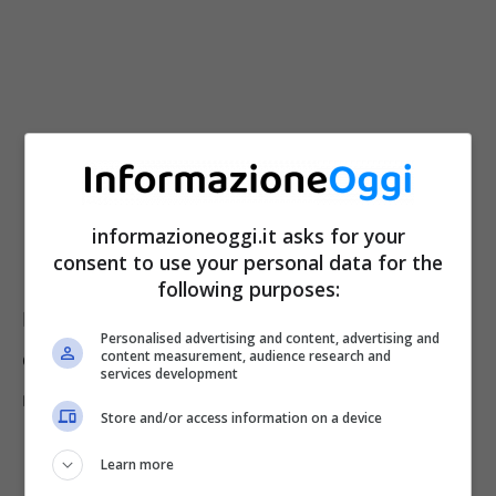
informazioneoggi.it asks for your
consent to use your personal data for the
following purposes:
Ma la trattativa risulta complessa perché sono
Personalised advertising and content, advertising and
content measurement, audience research and
quattro i settori inclusi nel CCNL Istruzione e
services development
ricerca:
Store and/or access information on a device
Learn more
scuola;