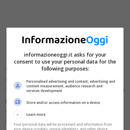
informazioneoggi.it asks for your
consent to use your personal data for the
following purposes:
Chi ha un micio in casa avrà sicuramente
notato che questo animale
dorme
davvero
Personalised advertising and content, advertising and
content measurement, audience research and
tanto, infatti, il gatto trascorre ben il
settanta
services development
per cento
della sua vita dormendo. Di
Store and/or access information on a device
conseguenza, il felino dorme, nell’intera
Learn more
giornata, dalle tredici alle sedici ore.
Your personal data will be processed and information from
your device (cookies, unique identifiers, and other device