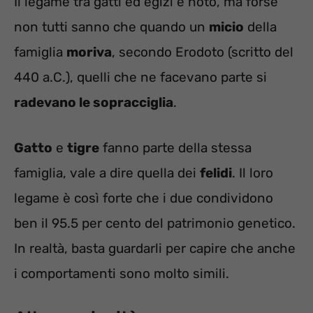
Il legame tra gatti ed egizi è noto, ma forse
non tutti sanno che quando un
micio
della
famiglia
moriva
, secondo Erodoto (scritto del
440 a.C.), quelli che ne facevano parte si
radevano le sopracciglia
.
Gatto
e
tigre
fanno parte della stessa
famiglia, vale a dire quella dei
felidi
. Il loro
legame è così forte che i due condividono
ben il 95.5 per cento del patrimonio genetico.
In realtà, basta guardarli per capire che anche
i comportamenti sono molto simili.