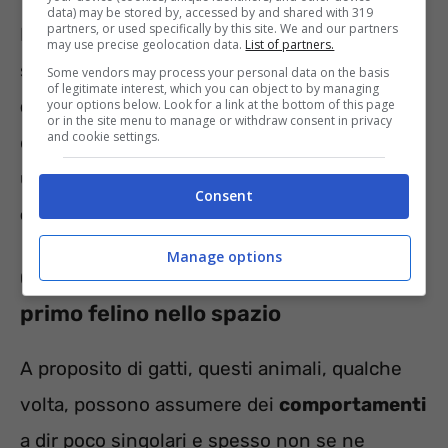
data) may be stored by, accessed by and shared with 319
partners, or used specifically by this site. We and our partners
E che dire della loro
velocità
? Si sarà
may use precise geolocation data.
List of partners.
sicuramente notato quanto il
felino
Some vendors may process your personal data on the basis
of legitimate interest, which you can object to by managing
domestico
possa correre veloce, in realtà
your options below. Look for a link at the bottom of this page
or in the site menu to manage or withdraw consent in privacy
and cookie settings.
questo animale può arrivare a raggiungere
una velocità che si attesta intorno ai
Consent
cinquanta chilometri orari
.
Manage options
Gatti, l’inventore della gattaiola e il
primo felino nello spazio
A proposito di gatti, questi animali, qualche
volta, possono assumere dei
comportamenti
a dir poco singolari e spesso non se ne