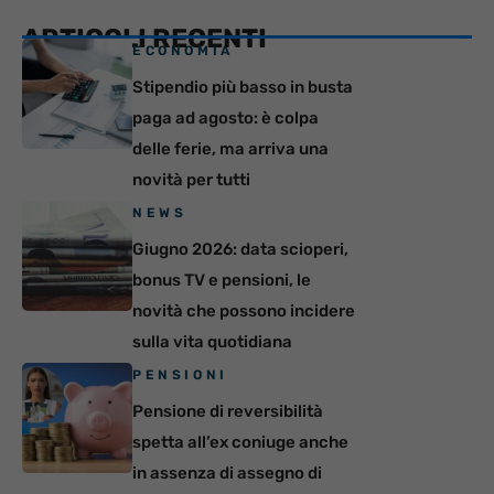
ARTICOLI RECENTI
ECONOMIA
Stipendio più basso in busta
paga ad agosto: è colpa
delle ferie, ma arriva una
novità per tutti
NEWS
Giugno 2026: data scioperi,
bonus TV e pensioni, le
novità che possono incidere
sulla vita quotidiana
PENSIONI
Pensione di reversibilità
spetta all’ex coniuge anche
in assenza di assegno di