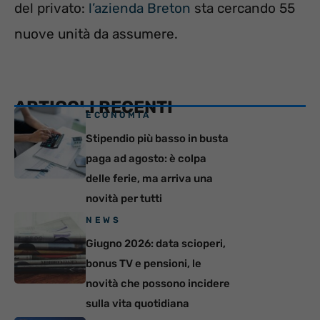
del privato:
l’azienda Breton
sta cercando 55
nuove unità da assumere.
ARTICOLI RECENTI
ECONOMIA
Stipendio più basso in busta
paga ad agosto: è colpa
delle ferie, ma arriva una
novità per tutti
NEWS
Giugno 2026: data scioperi,
bonus TV e pensioni, le
novità che possono incidere
sulla vita quotidiana