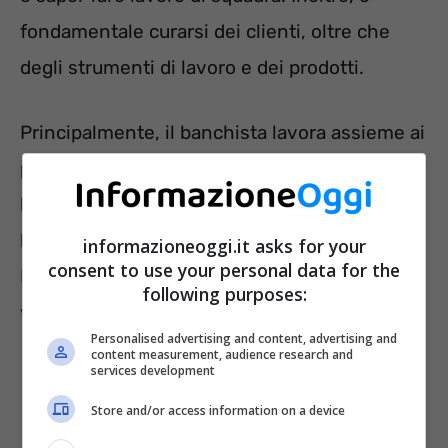
fondamentale curarsi dei clienti, oltre che
degli strumenti di lavoro e dei prodotti.
Principalmente, il banchista lavora assieme ai
pizzaioli occupandosi della lavorazione di
base. Inoltre, è sua responsabilità
l’organizzazione degli ordini e delle regole
informazioneoggi.it asks for your
consent to use your personal data for the
HACCP. Sono bene accette persone che
following purposes:
vogliono crescere e, soprattutto, curiose.
Personalised advertising and content, advertising and
content measurement, audience research and
services development
Store and/or access information on a device