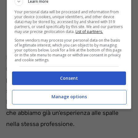
Learn more
Your personal data will be processed and information from
your device (cookies, unique identifiers, and other device
data) may be stored by, accessed by and shared with 319
partners, or used specifically by this site. We and our partners
may use precise geolocation data.
List of partners.
Some vendors may process your personal data on the basis
of legitimate interest, which you can object to by managing
your options below. Look for a link at the bottom of this page
or in the site menu to manage or withdraw consent in privacy
Il secondo profilo ricercato da Alice Pizza
and cookie settings.
nelle sue nuove assunzioni è quello del
Consent
pizzaiolo
. Le città prese in considerazione
sono
Roma, Villasanta, Mestre, Rescaldina e
Manage options
Milano
. Per questo ruolo si cercano candidati
che abbiamo già un’esperienza alle spalle
nella stessa professione.